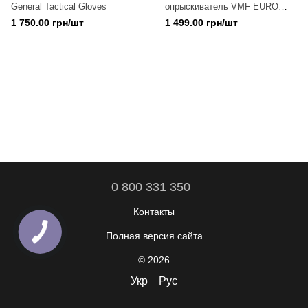
General Tactical Gloves
опрыскиватель VMF EURO
SAB-16 (16 литров) 12В/8Ач
1 750.00 грн/шт
1 499.00 грн/шт
0 800 331 350
Контакты
Полная версия сайта
© 2026
Укр
Рус