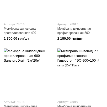
Артикул: 78016
Артикул: 78017
Мембрана шиповидная
Мембрана шиповидная
профилированная 400
профилированная 500
SanstoreDrain (2м*20м)
SanstoreDrain (2м*20м)
1 700.00 грн/шт
2 180.00 грн/шт
Артикул: 78018
Артикул: 78019
Мембрана шиповидная
Мембрана шиповидная