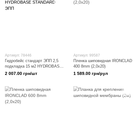
Артикул: 78446
Артикул: 99587
Гидробейс стандарт ЭПП 2,5
Пленка шиповидная IRONCLAD
подкладка 15 м2 HYDROBASE
400 8mm (2,0х20)
STANDARD ЭПП
2 007.00 грн/шт
1 589.00 грн/рул