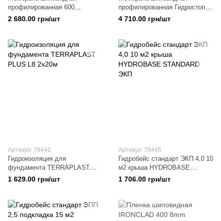
профилированная 600
профилированная Гидростоп
SanstoreDrain (2м*20м)
ГЭО 500+100 г/кв.м (2м*15м)
2 680.00 грн/шт
4 710.00 грн/шт
Артикул: 78442
Артикул: 78445
Гидроизоляция для
Гидробейс стандарт ЭКП 4,0 10
фундамента TERRAPLAST
м2 крыша HYDROBASE
PLUS L8 2х20м
STANDARD ЭКП
1 629.00 грн/шт
1 706.00 грн/шт