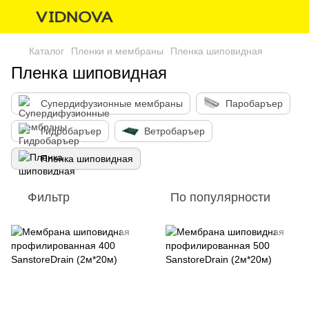
Каталог
Пленки и мембраны
Пленка шиповидная
Пленка шиповидная
Супердифузионные мембраны
Паробаръер
Гидробаръер
Ветробаръер
Пленка шиповидная
Фильтр
По популярности