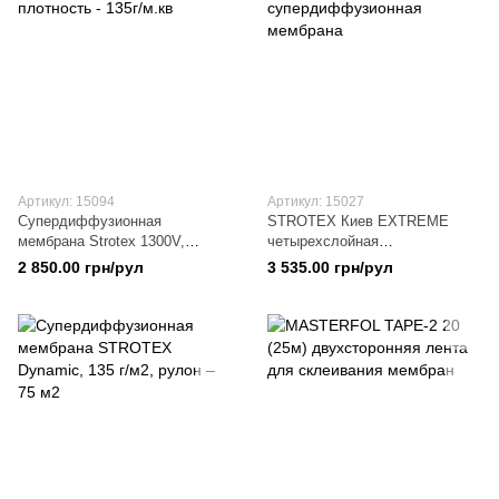
Артикул: 15094
Артикул: 15027
Супердиффузионная
STROTEX Киев EXTREME
мембрана Strotex 1300V,
четырехслойная
плотность - 135г/м.кв
супердиффузионная мембрана
2 850.00 грн/рул
3 535.00 грн/рул