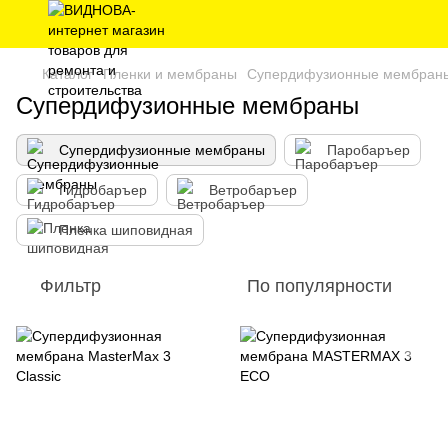
Каталог
Пленки и мембраны
Супердифузионные мембран
Супердифузионные мембраны
Супердифузионные мембраны
Паробаръер
Гидробаръер
Ветробаръер
Пленка шиповидная
Фильтр
По популярности