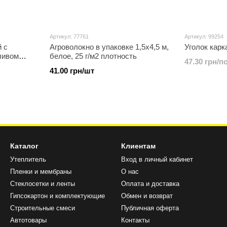
Артикул: 77761
Артикул: 99254
 с
Агроволокно в упаковке 1,5х4,5 м,
Уголок карк
ливом
белое, 25 г/м2 плотность
47.30 грн/по
er PVC-B
41.00 грн/шт
Каталог
Клиентам
Утеплитель
Вход в личный кабинет
Пленки и мембраны
О нас
Стеклосетки и ленты
Оплата и доставка
Гипсокартон и комплектующие
Обмен и возврат
Строительные смеси
Публичная оферта
Автотовары
Контакты