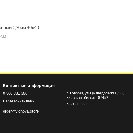
асный 0,9 мм 40х40
г.м
Контактная информация
0 800 331 350
с. Гоголев, улица Жердовская, 50,
Киевская область, 07452
Перезвонить вам?
Карта проезда
order@vidnova.store