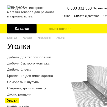
Перейти к основному контенту
0 800 331 350
Перезвони
О нас
Оплата и доставка
Об
Публичная оферта
Контак
Каталог
Главная
Каталог
Крепления
Уголки
Уголки
Дюбели для теплоизоляции
Дюбели быстрого монтажа
Дюбель-ёлочка
Крепления для гипсокартона
Саморезы и шурупы
Стержни, крючки, кольца
Диски, рондоли
Уголки
Шайбы и гайки