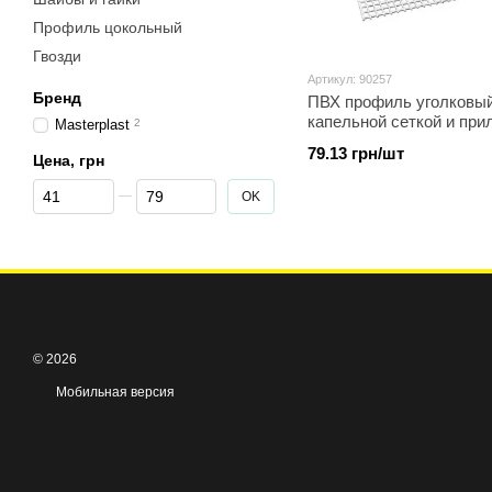
Профиль цокольный
Гвозди
Артикул: 90257
Бренд
ПВХ профиль уголковый
капельной сеткой и при
Masterplast
2
Термомастер Termomast
79.13 грн/шт
Цена, грн
2,5м
От Цена, грн
До Цена, грн
OK
© 2026
Мобильная версия