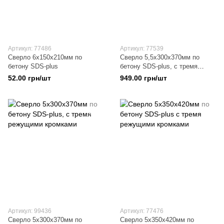
Артикул: 77486
Артикул: 77539
Сверло 6х150х210мм по
Сверло 5,5х300х370мм по
бетону SDS-plus
бетону SDS-plus, с тремя
режущими кромками
52.00 грн/шт
949.00 грн/шт
Артикул: 99436
Артикул: 77476
Сверло 5х300х370мм по
Сверло 5х350х420мм по