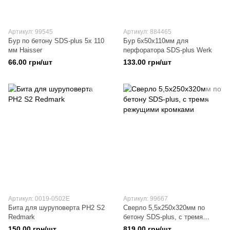
Артикул: 99545
Артикул: 884465
Бур по бетону SDS-plus 5х 110
Бур 6x50x110мм для
мм Haisser
перфоратора SDS-plus Werk
66.00 грн/шт
133.00 грн/шт
Артикул: 0019-0502E
Артикул: 99667
Бита для шуруповерта PH2 S2
Сверло 5,5х250х320мм по
Redmark
бетону SDS-plus, с тремя
режущими кромками
150.00 грн/шт
819.00 грн/шт