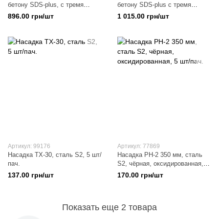
бетону SDS-plus, с тремя
бетону SDS-plus с тремя
режущими кромками
режущими кромками
896.00 грн/шт
1 015.00 грн/шт
Артикул: 99176
Артикул: 77869
Насадка TX-30, сталь S2, 5 шт/
Насадка PH-2 350 мм, сталь
пач.
S2, чёрная, оксидированная, 5
шт/пач.
137.00 грн/шт
170.00 грн/шт
Показать еще 2 товара