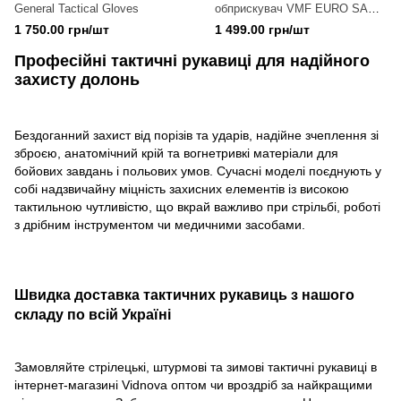
General Tactical Gloves
обприскувач VMF EURO SAB-
16 (16 літрів) 12В/8Ач
1 750.00 грн/шт
1 499.00 грн/шт
Професійні тактичні рукавиці для надійного
захисту долонь
Бездоганний захист від порізів та ударів, надійне зчеплення зі
зброєю, анатомічний крій та вогнетривкі матеріали для
бойових завдань і польових умов. Сучасні моделі поєднують у
собі надзвичайну міцність захисних елементів із високою
тактильною чутливістю, що вкрай важливо при стрільбі, роботі
з дрібним інструментом чи медичними засобами.
Швидка доставка тактичних рукавиць з нашого
складу по всій Україні
Замовляйте стрілецькі, штурмові та зимові тактичні рукавиці в
інтернет-магазині Vidnova оптом чи вроздріб за найкращими