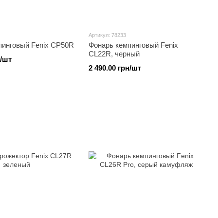
Артикул: 78233
пинговый Fenix CP50R
Фонарь кемпинговый Fenix
CL22R, черный
н/шт
2 490.00 грн/шт