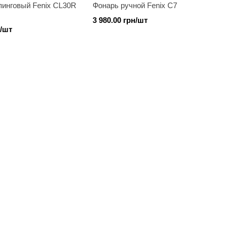
пинговый Fenix CL30R
Фонарь ручной Fenix C7
3 980.00 грн/шт
н/шт