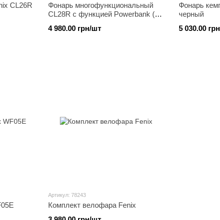
nix CL26R
Фонарь многофункциональный
Фонарь кем
CL28R с функцией Powerbank (10
черный
000 mAh)
4 980.00 грн/шт
5 030.00 гр
Артикул: 78243
F05E
Комплект велофара Fenix
3 980.00 грн/шт