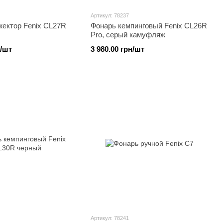
Артикул: 78237
жектор Fenix CL27R
Фонарь кемпинговый Fenix CL26R
Pro, серый камуфляж
н/шт
3 980.00 грн/шт
Артикул: 78241