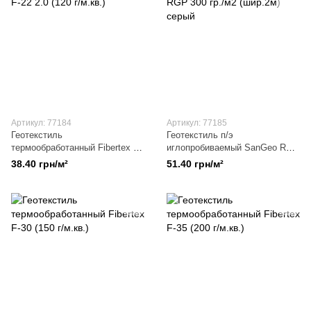
Артикул: 77184
Артикул: 77185
Геотекстиль
Геотекстиль п/э
термообработанный Fibertex F-
иглопробиваемый SanGeo RGP
22 2.0 (120 г/м.кв.)
300 гр./м2 (шир.2м) серый
38.40 грн/м²
51.40 грн/м²