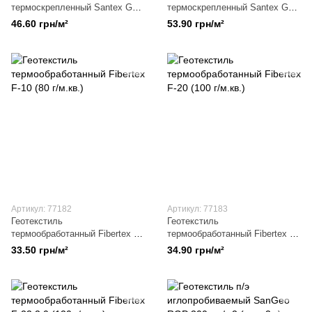
термоскрепленный Santex Geo
термоскрепленный Santex Geo
TRGP GREY 250 гр./м2 (шир.
TRGP GREY 300 гр./м2 (шир.
46.60 грн/м²
53.90 грн/м²
2,0 м)
2,0 м)
Артикул: 77182
Артикул: 77183
Геотекстиль
Геотекстиль
термообработанный Fibertex F-
термообработанный Fibertex F-
10 (80 г/м.кв.)
20 (100 г/м.кв.)
33.50 грн/м²
34.90 грн/м²