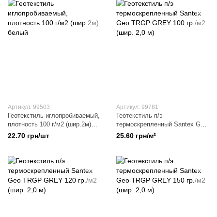
Артикул: 99503
Артикул: 99781
Геотекстиль иглопробиваемый,
Геотекстиль п/э
плотность 100 г/м2 (шир.2м)
термоскрепленный Santex Geo
белый
TRGP GREY 100 гр./м2 (шир.
22.70 грн/шт
25.60 грн/м²
2,0 м)