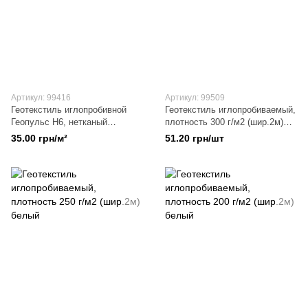
Артикул: 99416
Артикул: 99509
Геотекстиль иглопробивной
Геотекстиль иглопробиваемый,
Геопульс Н6, нетканый
плотность 300 г/м2 (шир.2м)
материал
белый
35.00 грн/м²
51.20 грн/шт