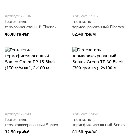
Артикул: 77186
Артикул: 77187
Геотекстиль
Геотекстиль
термообработанный Fibertex F-
термообработанный Fibertex F-
30 (150 г/м.кв.)
35 (200 г/м.кв.)
48.40 грн/м²
62.40 грн/м²
Артикул: 77493
Артикул: 77494
Геотекстиль
Геотекстиль
термофиксированный Santex
термофиксированный Santex
Green TP 15 Black (150 гр/
Green TP 30 Black (300 гр/
32.50 грн/м²
61.50 грн/м²