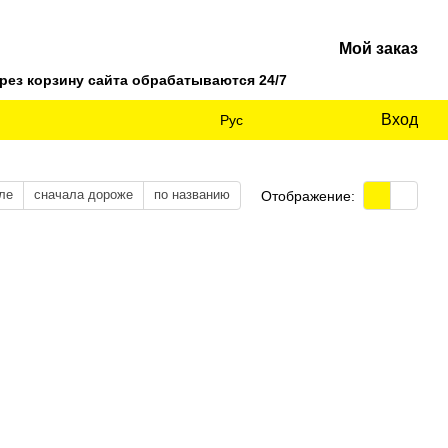
Мой заказ
ез корзину сайта обрабатываются 24/7
Вход
Рус
ле
сначала дороже
по названию
Отображение: