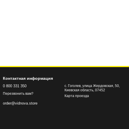
Контактная информация
0 800 331 350
с. Гоголев, улица Жердовская, 50,
Киевская область, 07452
Перезвонить вам?
Карта проезда
order@vidnova.store