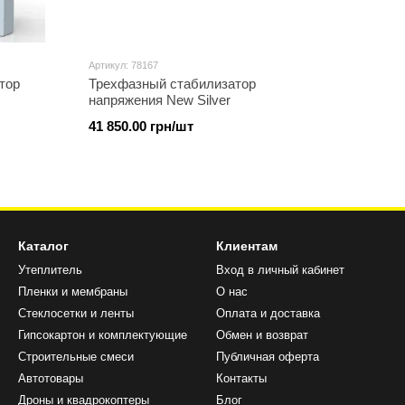
Артикул: 78167
тор
Трехфазный стабилизатор
напряжения New Silver
41 850.00 грн/шт
Каталог
Клиентам
Утеплитель
Вход в личный кабинет
Пленки и мембраны
О нас
Стеклосетки и ленты
Оплата и доставка
Гипсокартон и комплектующие
Обмен и возврат
Строительные смеси
Публичная оферта
Автотовары
Контакты
Дроны и квадрокоптеры
Блог