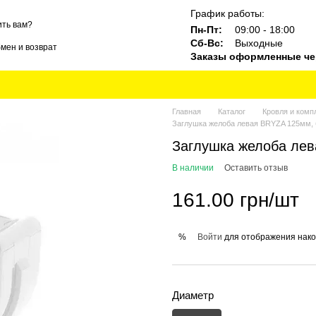
График работы:
ть вам?
Пн-Пт:
09:00 - 18:00
Сб-Вс:
Выходные
мен и возврат
Заказы оформленные чер
ты
Блог
Бренды
Главная
Каталог
Кровля и ком
Заглушка желоба левая BRYZA 125мм, 
Заглушка желоба лев
В наличии
Оставить отзыв
161.00 грн/шт
Войти
для отображения нако
%
Диаметр