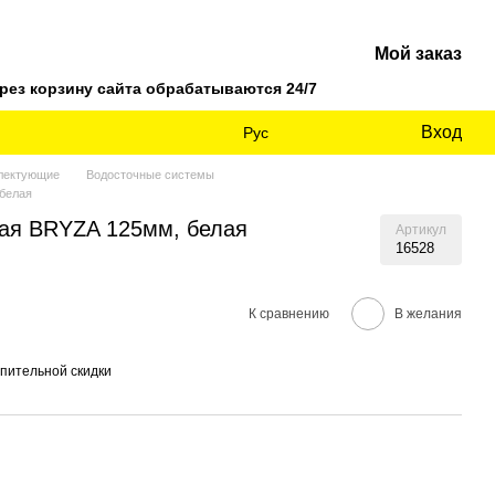
Мой заказ
ез корзину сайта обрабатываются 24/7
Вход
Рус
плектующие
Водосточные системы
белая
ая BRYZA 125мм, белая
Артикул
16528
К сравнению
В желания
пительной скидки