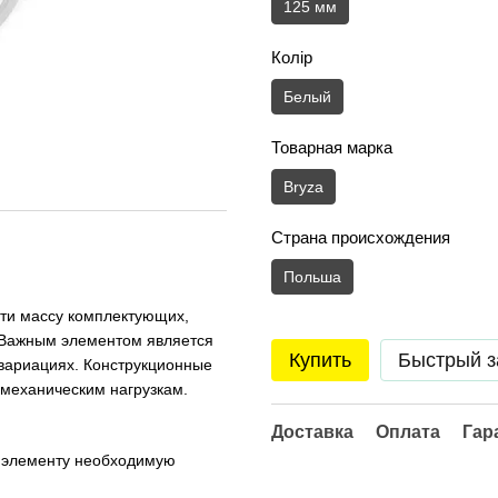
125 мм
Колір
Белый
Товарная марка
Bryza
Страна происхождения
Польша
ти массу комплектующих,
 Важным элементом является
Купить
Быстрый з
 вариациях. Конструкционные
 механическим нагрузкам.
Доставка
Оплата
Гар
т элементу необходимую