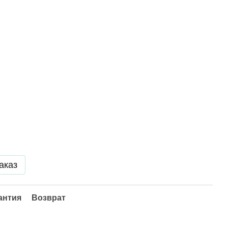
аказ
антия
Возврат