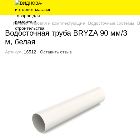
Каталог
Кровля и комплектующие
Водосточные системы
В
Водосточная труба BRYZA 90 мм/3
м, белая
Артикул:
16512
Оставить отзыв