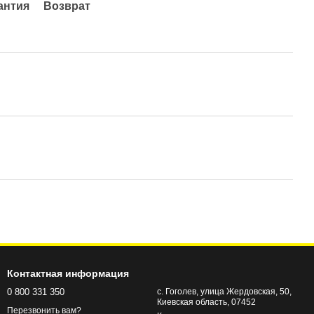
антия
Возврат
Контактная информация
0 800 331 350
с. Гоголев, улица Жердовская, 50,
Киевская область, 07452
Перезвонить вам?