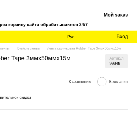
Мой заказ
ез корзину сайта обрабатываются 24/7
Вход
Рус
 ленты
Клейкие ленты
Лента каучуковая Rubber Tape 3ммх50ммх15м
bber Tape 3ммх50ммх15м
Артикул
99849
К сравнению
В желания
пительной скидки