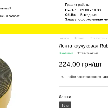
График работы:
ть вам?
Пн-Пт:
09:00 - 18:00
Сб-Вс:
Выходные
мен и возврат
Заказы оформленные чер
ты
Блог
Бренды
Главная
Каталог
Стеклосетки и
Лента каучуковая Ru
В наличии
Оставить отзыв
224.00 грн/шт
Войти
для отображения нако
%
Длинна
15 м