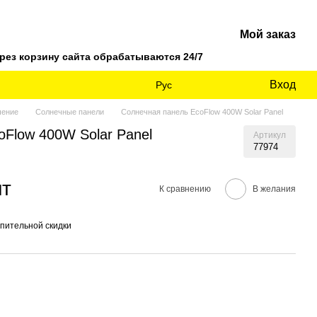
Мой заказ
ез корзину сайта обрабатываются 24/7
Вход
Рус
чение
Солнечные панели
Солнечная панель EcoFlow 400W Solar Panel
oFlow 400W Solar Panel
Артикул
77974
шт
К сравнению
В желания
пительной скидки