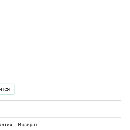
ится
антия
Возврат