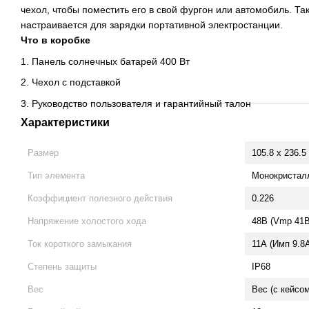
чехол, чтобы поместить его в свой фургон или автомобиль. Та
настраивается для зарядки портативной электростанции.
Что в коробке
1. Панель солнечных батарей 400 Вт
2. Чехол с подставкой
3. Руководство пользователя и гарантийный талон
Характеристики
Размер
105.8 x 236.5
Тип элемента
Монокристал
Коэффициент полезного действия
0.226
Напряжение холостого хода
48В (Vmp 41В
Ток короткого замыкания
11А (Имп 9.8
Степень защиты
IP68
Вес
Вес (с кейсом