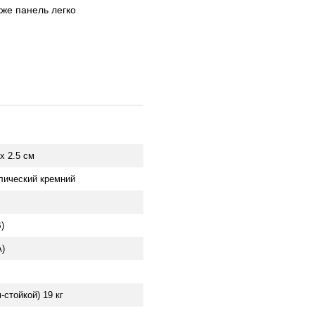
кже панель легко
 x 2.5 см
лический кремний
)
А)
-стойкой) 19 кг