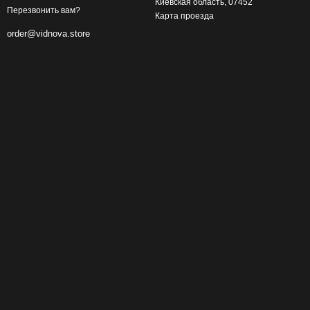
Киевская область, 07452
Перезвонить вам?
Карта проезда
order@vidnova.store