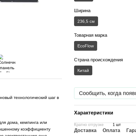
Ширина
236,5 см
Товарная марка
EcoFlow
Страна происхождения
Китай
Сообщить, когда появ
новый технологический шаг в
Характеристики
для дома, кемпинга или
Кратно отгрузке
1 шт
лучшенному коэффициенту
Доставка
Оплата
Гар
ую электростанцию еще