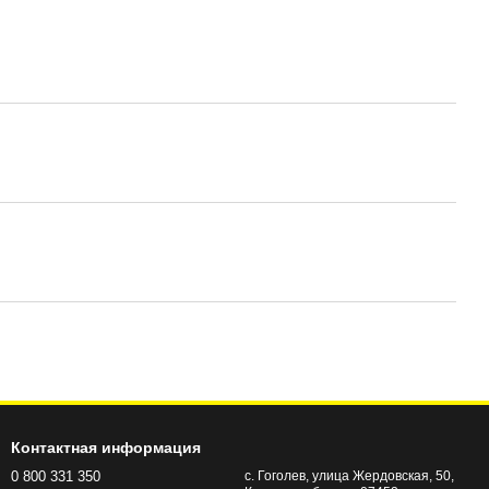
Контактная информация
0 800 331 350
с. Гоголев, улица Жердовская, 50,