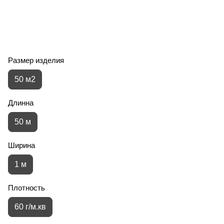
Размер изделия
50 м2
Длинна
50 м
Ширина
1 м
Плотность
60 г/м.кв