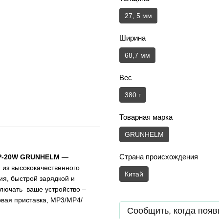
27, 5 мм
Ширина
68,7 мм
Вес
380 г
Товарная марка
GRUNHELM
Страна происхождения
 GP-20W GRUNHELM
—
 из высококачественного
Китай
ия, быстрой зарядкой и
лючать ваше устройство –
овая приставка, MP3/MP4/
Сообщить, когда появ