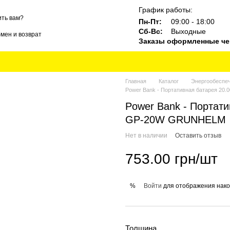
График работы:
ть вам?
Пн-Пт:
09:00 - 18:00
Сб-Вс:
Выходные
мен и возврат
Заказы оформленные чер
ты
Блог
Бренды
Главная
Каталог
Энергообеспе
Power Bank - Портативная батарея 20
Power Bank - Портати
GP-20W GRUNHELM
Нет в наличии
Оставить отзыв
753.00 грн/шт
Войти
для отображения нако
%
Толщина