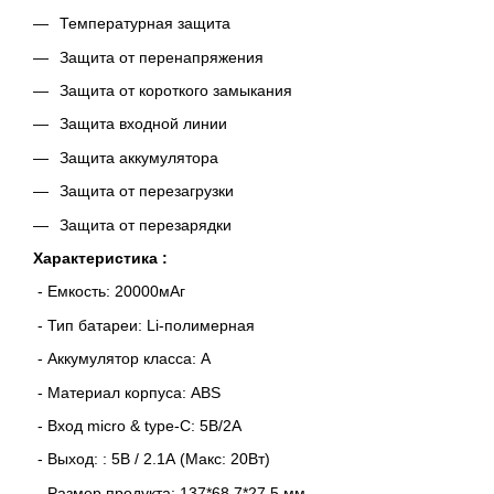
Температурная защита
Защита от перенапряжения
Защита от короткого замыкания
Защита входной линии
Защита аккумулятора
Защита от перезагрузки
Защита от перезарядки
Характеристика :
- Емкость: 20000мAг
- Тип батареи: Li-полимерная
- Аккумулятор класса: А
- Материал корпуса: ABS
- Вход micro & type-C: 5В/2А
- Выход: : 5В / 2.1А (Mакс: 20Вт)
- Размер продукта: 137*68.7*27.5 мм