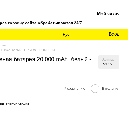
Мой заказ
ез корзину сайта обрабатываются 24/7
Вход
Рус
чение
.000 mAh. белый - GP-20W GRUNHELM
вная батарея 20.000 mAh. белый -
Артикул
78059
К сравнению
В желания
пительной скидки