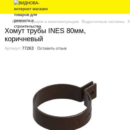
Каталог
Кровля и комплектующие
Водосточные системы
Х
Хомут трубы INES 80мм,
коричневый
Артикул:
77263
Оставить отзыв