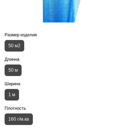
Размер изделия
50 м2
Длинна
50 м
Ширина
1 м
Плотность
160 г/м.кв