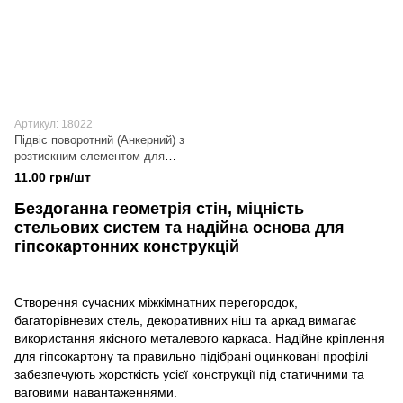
Артикул: 18022
Підвіс поворотний (Анкерний) з
розтискним елементом для
CD-60
11.00 грн/шт
Бездоганна геометрія стін, міцність
стельових систем та надійна основа для
гіпсокартонних конструкцій
Створення сучасних міжкімнатних перегородок,
багаторівневих стель, декоративних ніш та аркад вимагає
використання якісного металевого каркаса. Надійне кріплення
для гіпсокартону та правильно підібрані оцинковані профілі
забезпечують жорсткість усієї конструкції під статичними та
ваговими навантаженнями.