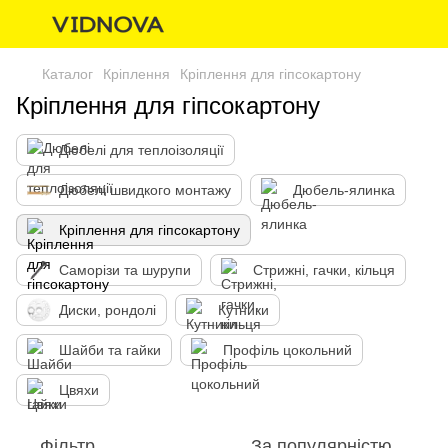
Каталог
Кріплення
Кріплення для гіпсокартону
Кріплення для гіпсокартону
Дюбелі для теплоізоляції
Дюбелі швидкого монтажу
Дюбель-ялинка
Кріплення для гіпсокартону
Саморізи та шурупи
Стрижні, гачки, кільця
Диски, рондолі
Кутники
Шайби та гайки
Профіль цокольний
Цвяхи
Фільтр
За популярністю