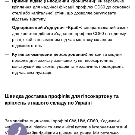
Прямий підвіс (П-подібний кронштейн):
універсальне
кріплення для надійної фіксації профілю CD60 до основної
стелі або капітальної стіни, що дозволяє регулювати
відстань відступу.
Однорівневий з'єднувач «Краб»:
спеціалізований замок
для хрестоподібного з'єднання профілів CD60 на одному
рівні, який є незамінним під час монтажу складних
підвісних стель.
Кутик алюмінієвий перфорований:
легкий та міцний
профіль для захисту зовнішніх кутів гіпсокартонних
конструкцій від сколів, ударів та механічних пошкоджень
під час експлуатації.
Швидка доставка профілів для гіпсокартону та
кріплень з нашого складу по Україні
Замовляйте оцинковані профілі CW, UW, CD60, з'єднувачі
«краб», прямі підвіси та алюмінієві кутики в інтернет-магазині
Vidnova за найвигіднішими цінами на ринку. Ми ретельно