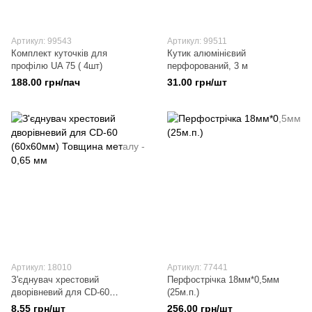
Артикул: 99543
Артикул: 99511
Комплект куточків для
Кутик алюмінієвий
профілю UA 75 ( 4шт)
перфорований, 3 м
188.00 грн/пач
31.00 грн/шт
Артикул: 18010
Артикул: 77441
З'єднувач хрестовий
Перфострічка 18мм*0,5мм
дворівневий для CD-60
(25м.п.)
(60х60мм) Товщина металу -
8.55 грн/шт
256.00 грн/шт