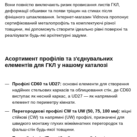
Вони повністю виключають ризик провисання листів ГКЛ,
деформації обшивки та появи тріщин на стиках після
фінішного шпаклювання. Інтернет-магазин Vidnova пропонує
сертифікований металопрофіль та комплектуючі різної
товщини, які допоможуть створити ідеально рівні поверхні та
реалізувати будь-які архітектурні задуми.
Асортимент профілів та з'єднувальних
елементів для ГКЛ у нашому каталозі
Профілі CD60 та UD27:
основні елементи для створення
надійних стельових каркасів та облицювання стін, де CD60
виступає як несний каркас, а UD27 — як напрямний
елемент по периметру кімнати.
Перегородкові профілі CW та UW (50, 75, 100 мм):
міцні
стійкові (CW) та напрямні (UW) профілі, призначені для
швидкого монтажу глухих міжкімнатних перегородок та
фальш-стін будь-якої товщини.