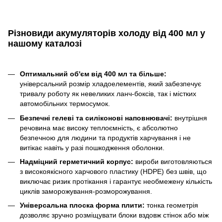
Різновиди акумуляторів холоду від 400 мл у
нашому каталозі
Оптимальний об'єм від 400 мл та більше:
універсальний розмір хладоелементів, який забезпечує
тривалу роботу як невеликих ланч-боксів, так і містких
автомобільних термосумок.
Безпечні гелеві та силіконові наповнювачі:
внутрішня
речовина має високу теплоємність, є абсолютно
безпечною для людини та продуктів харчування і не
витікає навіть у разі пошкодження оболонки.
Надміцний герметичний корпус:
вироби виготовляються
з високоякісного харчового пластику (HDPE) без швів, що
виключає ризик протікання і гарантує необмежену кількість
циклів заморожування-розморожування.
Універсальна плоска форма плити:
тонка геометрія
дозволяє зручно розміщувати блоки вздовж стінок або між