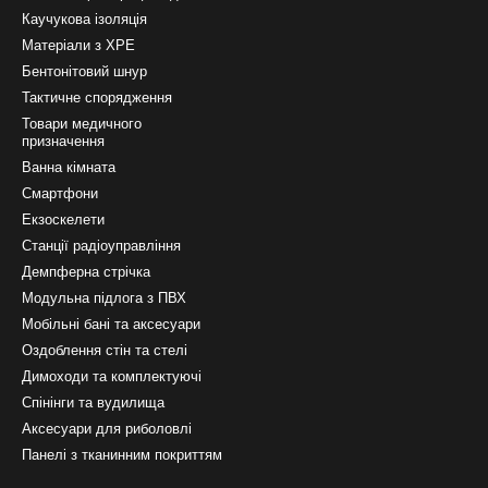
Каучукова ізоляція
Матеріали з ХРЕ
Бентонітовий шнур
Тактичне спорядження
Товари медичного
призначення
Ванна кімната
Смартфони
Екзоскелети
Станції радіоуправління
Демпферна стрічка
Модульна підлога з ПВХ
Мобільні бані та аксесуари
Оздоблення стін та стелі
Димоходи та комплектуючі
Спінінги та вудилища
Аксесуари для риболовлі
Панелі з тканинним покриттям