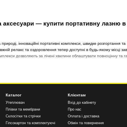
а аксесуари — купити портативну лазню в 
природі, інноваційні портативні комплекси, швидке розгортання та
вжній релакс та оздоровлення тепер доступні в будь-якому місці з
омплекси дозволяють за лічені хвилини облаштувати повноцінну та гар
нічні переваги та комплектація товарів дл
Каталог
Клієнтам
ані-палатки:
виготовлені з багатошарових вогнетривких тканин Oxfor
безпечне оброблення під димохід.
Утеплювач
Вхід до кабінету
Плівки та мембрани
Про нас
і печі:
міцні дров'яні печі з нержавіючої сталі, які миттєво прогр
енераторами.
Склосітки та стрічки
Оплата і доставка
Гіпсокартон та комплектуючі
Обмін та повернення
ари та меблі:
у каталозі зібрані термостійкі розкладні полиці, захис