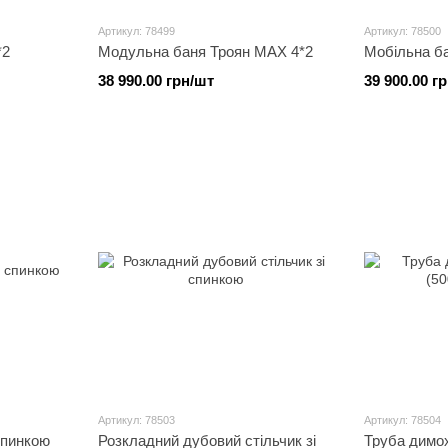
Артикул: 78499
Артикул: 78500
*2
Модульна баня Троян MAX 4*2
Мобільна ба
38 990.00 грн/шт
39 900.00 г
Артикул: 78503
Артикул: 78504
спинкою
Розкладний дубовий стільчик зі
Труба димо