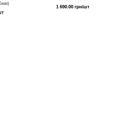
5мм)
1 690.00 грн/шт
шт