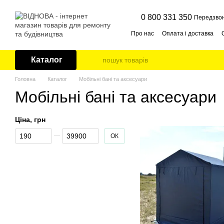
Перейти до основного контенту
0 800 331 350
Передзво
Про нас
Оплата і доставка
Публічна оферта
Контакти
Каталог
Головна
Каталог
Мобільні бані та аксесуари
Мобільні бані та аксесуари
Ціна, грн
Від Ціна, грн
До Ціна, грн
ОК