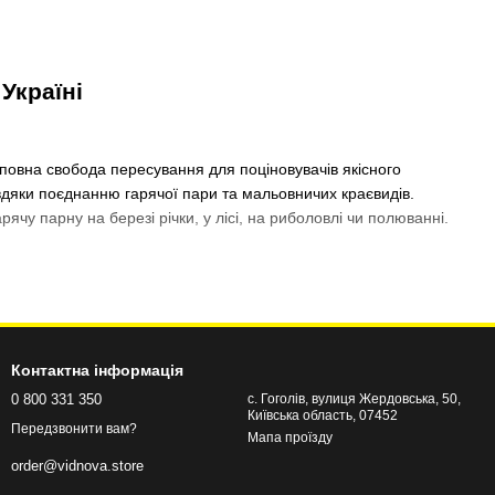
Україні
 повна свобода пересування для поціновувачів якісного
авдяки поєднанню гарячої пари та мальовничих краєвидів.
ячу парну на березі річки, у лісі, на риболовлі чи полюванні.
я мобільної лазні
Контактна інформація
d, які надійно захищають від опадів, утримують жар навіть у
0 800 331 350
с. Гоголів, вулиця Жердовська, 50,
Київська область, 07452
івають намет до 80–100°C і можуть комплектуватися вбудованими
Передзвонити вам?
Мапа проїзду
order@vidnova.store
ні килимки, банні шапки, цебри, ковші та спеціальні камені для