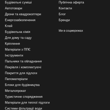
Будівельні суміші
Публічна оферта
Автотовари
Контакти
 висока мобільність:
завдяки ергономічному каркасу намет збирає
Дрони та квадрокоптери
Блог
я в компактні транспортувальні чохли.
Енергозабезпечення
Бренди
а використання:
тканини просочені вогнестійкими сумішами, прип
Клей
овністю виключають появу протягів.
Ми в соцмережах
Будівельна хімія
Для дому та саду
Кріплення
льних бань та аксесуарів з нашого складу по всій Укра
Матеріали з ППЄ
Інструменти
Пальники та обладнання
отестоване обладнання для активного відпочинку в інтернет-магази
Покрівля і комплектуючі
 Поштою у Київ, Харків, Одесу, Дніпро, Львів та всі інші міста Укра
Покриття для підлоги
Пиломатеріали
Блоки для будівництва
Металопрокат
Туристичне спорядження
Матеріали для теплої підлоги
Системи фільтрації води