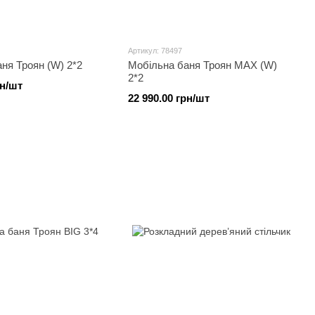
Артикул: 78497
ня Троян (W) 2*2
Мобільна баня Троян MAX (W)
2*2
рн/шт
22 990.00 грн/шт