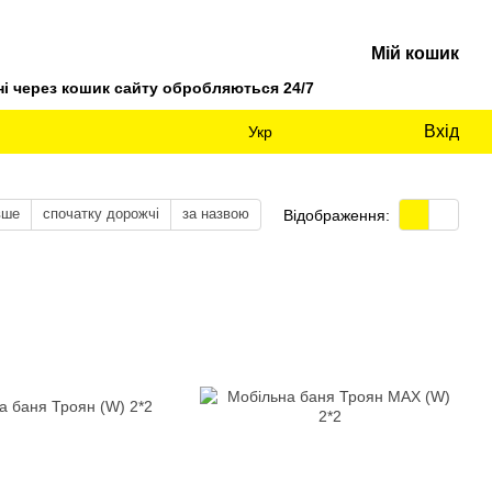
Мій кошик
 через кошик сайту обробляються 24/7
Вхід
Укр
вше
спочатку дорожчі
за назвою
Відображення: