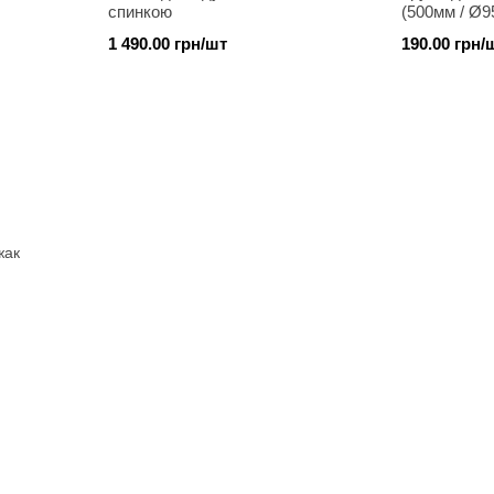
спинкою
(500мм / Ø9
1 490.00 грн/шт
190.00 грн/