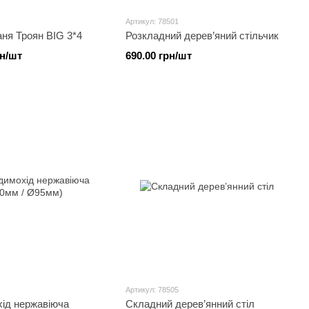
Артикул: 78501
ня Троян BIG 3*4
Розкладний дерев’яний стільчик
рн/шт
690.00 грн/шт
Артикул: 78505
хід нержавіюча
Складний дерев’янний стіл