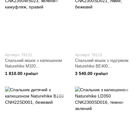
Артикул: 78122
Артикул: 78123
Спальний мішок з капюшоном
Спальний мішок з підігрівом
Naturehike M320
Naturehike BE400
CNK2350WS023, зелений
CNK2300SD021, лівий,
1 810.00 грн/шт
3 540.00 грн/шт
камуфляж, правий
бежевий