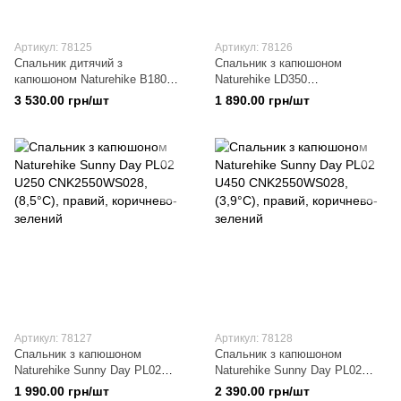
Артикул: 78125
Артикул: 78126
Спальник дитячий з
Спальник з капюшоном
капюшоном Naturehike B180
Naturehike LD350
CNH22SD001, бежевий
CNK2300SD016, темно-зелений
3 530.00 грн/шт
1 890.00 грн/шт
Артикул: 78127
Артикул: 78128
Спальник з капюшоном
Спальник з капюшоном
Naturehike Sunny Day PL02
Naturehike Sunny Day PL02
U250 CNK2550WS028, (8,5°C),
U450 CNK2550WS028, (3,9°C),
1 990.00 грн/шт
2 390.00 грн/шт