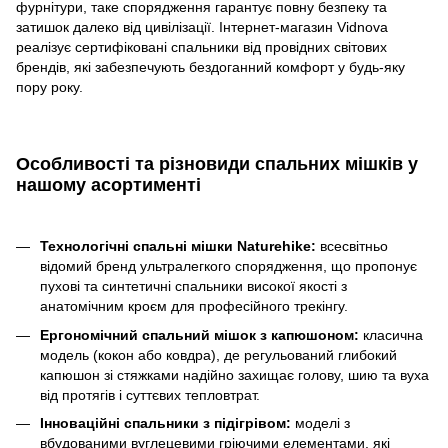
фурнітури, таке спорядження гарантує повну безпеку та
затишок далеко від цивілізації. Інтернет-магазин Vidnova
реалізує сертифіковані спальники від провідних світових
брендів, які забезпечують бездоганний комфорт у будь-яку
пору року.
Особливості та різновиди спальних мішків у
нашому асортименті
Технологічні спальні мішки Naturehike:
всесвітньо
відомий бренд ультралегкого спорядження, що пропонує
пухові та синтетичні спальники високої якості з
анатомічним кроєм для професійного трекінгу.
Ергономічний спальний мішок з капюшоном:
класична
модель (кокон або ковдра), де регульований глибокий
капюшон зі стяжками надійно захищає голову, шию та вуха
від протягів і суттєвих тепловтрат.
Інноваційні спальники з підігрівом:
моделі з
вбудованими вуглецевими гріючими елементами, які