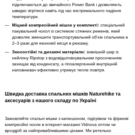
підключаються до звичайного Power Bank і дозволяють
швидко зігрітися навіть під час екстремального падіння
температури.
Міцний компресійний мішок у комплекті:
спеціальний
пакувальний чохол із системою стяжних ременів, який
дозволяє зменшити транспортувальний об'єм спальника в
2–3 рази для економії місця в рюкзаку.
Зносостійкі та дихаючі матеріали:
зовнішній шар із
нейлону Ripstop з водовідштовхувальним просоченням
захищає від конденсату, а гіпоалергенний внутрішній
наповнювач ефективно утримує тепле повітря.
Швидка доставка спальних мішків Naturehike та
аксесуарів з нашого складу по Україні
Замовляйте спальні мішки з капюшоном, підігрівом та фірмові
компресійні чохли в інтернет-магазині Vidnova оптом чи
вроздріб за найпривабливішими цінами. Ми ретельно