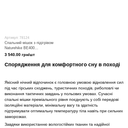
Артикул: 78124
Спальний мішок з підігрівом
Naturehike BE400
CNK2300SD021, правий,
3 540.00 грн/шт
бежевий
Спорядження для комфортного сну в поході
Якісний нічний відпочинок є головною умовою відновлення сил
під час гірських сходжень, туристичних походів, риболовлі чи
виконання тактичних завдань у польових умовах. Сучасні
спальні мішки преміального рівня поєднують у собі передові
ізоляційні матеріали, мінімальну вагу та здатність
підтримувати оптимальну температуру тіла навіть при сильних
заморозках.
Завдяки використанню вологостійких тканин та надійної