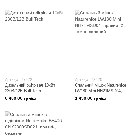
правий, коричнево-зелений
правий, коричнево-зелений
Артикул: 77922
Артикул: 78120
Дизельний обігрівач 10кВт
Спальний мішок Naturehike
230В/12В Bull Tech
LW180 Mini NH21MSD04,
правий, XL, темно-зелений
6 400.00 грн/шт
1 490.00 грн/шт