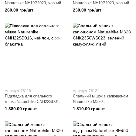
Naturehike NH19PJ020, чорний
Naturehike NH19PJ020, чорний
260.00 грн/шт
230.00 грн/шт
Артикул: 78119
Артикул: 78121
Підкладка для спального
Спальний мішок з капюшоном
мішка Naturehike CNH22SD016,
Naturehike M320
нейлон, сіро-блакитна
CNK2350WS023, зелений
1 380.00 грн/шт
1 810.00 грн/шт
камуфляж, лівий