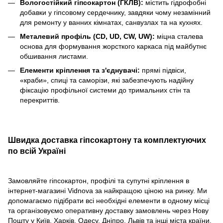
Вологостійкий гіпсокартон (ГКЛВ):
містить гідрофобні
добавки у гіпсовому сердечнику, завдяки чому незамінний
для ремонту у ванних кімнатах, санвузлах та на кухнях.
Металевий профіль (CD, UD, CW, UW):
міцна сталева
основа для формування жорсткого каркаса під майбутнє
обшивання листами.
Елементи кріплення та з'єднувачі:
прямі підвіси,
«краби», спиці та саморізи, які забезпечують надійну
фіксацію профільної системи до тримальних стін та
перекриттів.
Швидка доставка гіпсокартону та комплектуючих
по всій Україні
Замовляйте гіпсокартон, профілі та супутні кріплення в
інтернет-магазині Vidnova за найкращою ціною на ринку. Ми
допомагаємо підібрати всі необхідні елементи в одному місці
та організовуємо оперативну доставку замовлень через Нову
Пошту у Київ, Харків, Одесу, Дніпро, Львів та інші міста країни.