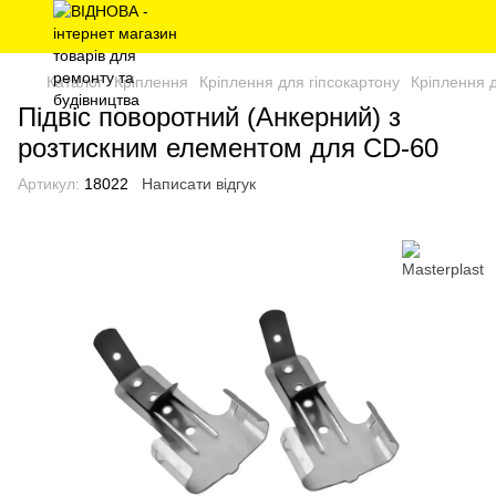
Каталог
Кріплення
Кріплення для гіпсокартону
Кріплення д
Підвіс поворотний (Анкерний) з
розтискним елементом для CD-60
Артикул:
18022
Написати відгук