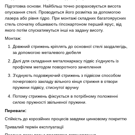
Підготовка основи. Найбільш точно розраховується висота
опускання стелі. Проводиться його розмітка за допомогою
лазера або рівня гідро. При монтажі складних багатоярусних
стель спочатку обшивають гіпсокартоном перший ярус, від
якого потім спускатимуться інші на задану висоту.
Монтаж:
Довжний стрижень кріплять до основної стелі заздалегідь,
за допомогою металевого дюбеля
Далі для складання металокаркасу підвіс з'єднують із
профілем методом поворотного зачеплення
З'єднують подовжуючий стрижень з підвісом способом
почергового закладу вільного кінця стрижня в отвори
пружини підвісу, стиснутої вручну
Потому стрижень фіксується в потрібному положенні
силою пружності звільненої пружини.
Переваги:
Стійкість до корозійних процесів завдяки цинковому покриттю
Тривалий термін експлуатації