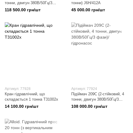
тонни, двигун 380В/50Гц/3
тонни) J6Н/412А
фази)/гідронасос
118 500.00 грн/шт
45 000.00 грн/шт
Артикул: 77928
Артикул: 77924
Кран гiдравлiчний, що
Підіймач 209C (2-стійковий, 4
складається 1 тонна T31002x
тонни, двигун 380В/50Гц/3
фази)/гідронасос
14 100.00 грн/шт
108 000.00 грн/шт