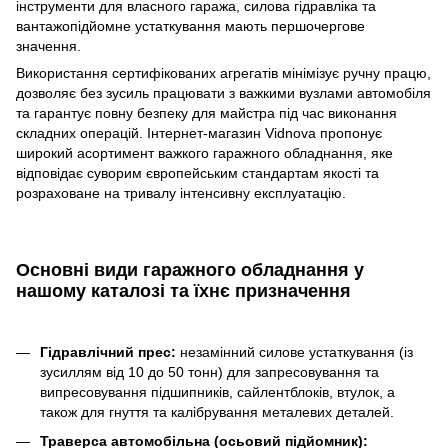
інструменти для власного гаража, силова гідравліка та
вантажопідйомне устаткування мають першочергове
значення.
Використання сертифікованих агрегатів мінімізує ручну працю,
дозволяє без зусиль працювати з важкими вузлами автомобіля
та гарантує повну безпеку для майстра під час виконання
складних операцій. Інтернет-магазин Vidnova пропонує
широкий асортимент важкого гаражного обладнання, яке
відповідає суворим європейським стандартам якості та
розраховане на тривалу інтенсивну експлуатацію.
Основні види гаражного обладнання у
нашому каталозі та їхнє призначення
Гідравлічний прес:
незамінний силове устаткування (із
зусиллям від 10 до 50 тонн) для запресовування та
випресовування підшипників, сайлентблоків, втулок, а
також для гнуття та калібрування металевих деталей.
Траверса автомобільна (осьовий підйомник):