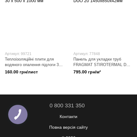
Артикул: 99721
Артикул: 77848
Теплоізоляційні плити для
Панель для укладки труб
водяного опалення підлоги 30
FRAGMAT STIROTERMAL DUO
х 500 х 1000 мм
20 1450x850x42мм
160.00 грн/лист
795.00 грн/м²
0 800 331 350
Контакти
Повна версія сайту