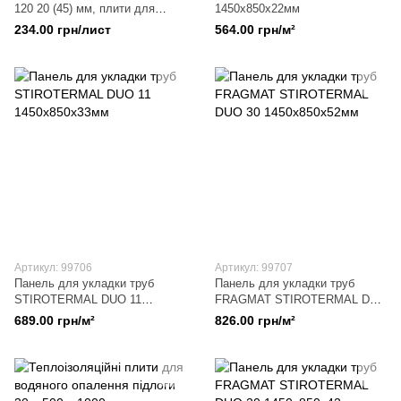
120 20 (45) мм, плити для
1450x850x22мм
теплої підлоги
234.00 грн/лист
564.00 грн/м²
Артикул: 99706
Артикул: 99707
Панель для укладки труб
Панель для укладки труб
STIROTERMAL DUO 11
FRAGMAT STIROTERMAL DUO
1450x850x33мм
30 1450x850x52мм
689.00 грн/м²
826.00 грн/м²