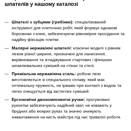
шпателів у нашому каталозі
Шпателі з зубцями (гребінки):
спеціалізований
інструмент для плиточних робіт, який формує однакові
борозенки з клею, забезпечуючи рівномірне просідання та
надійну фіксацію плитки.
Малярні нержавіючі шпателі:
класичні моделі з рівним
лезом різної ширини, призначені для нанесення,
вирівнювання та згладжування стартових і фінішних
шпаклювальних сумішей на стінах та стелі.
Преміальна нержавіюча сталь:
робоче лезо
виготовляється зі спеціального сплаву, який має
оптимальну пружність, не іржавіє при контакті з водою та
легко очищується від застиглих сумішей.
Ергономічні двокомпонентні ручки:
прогумовані
рукоятки забезпечують надійний хват, не ковзають у
брудних або мокрих руках та значно знижують
навантаження на кисть майстра під час тривалої роботи.