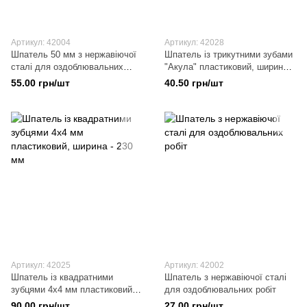
Артикул: 42004
Артикул: 42028
Шпатель 50 мм з нержавіючої
Шпатель із трикутними зубами
сталі для оздоблювальних
"Акула" пластиковий, ширина -
робіт
230 мм.
55.00 грн/шт
40.50 грн/шт
Артикул: 42025
Артикул: 42002
Шпатель із квадратними
Шпатель з нержавіючої сталі
зубцями 4х4 мм пластиковий,
для оздоблювальних робіт
ширина - 230 мм
90.00 грн/шт
27.00 грн/шт