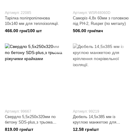
Артикул: 22085
Артикул: WSR48060D
Тарілка поліпропіленова
Саморіз 4,8x 60мм з головкою
10х140 мм для теплоізоляції.
під PH-2, Rusper (по металу)
466.00 грн/100 шт
506.00 грн/пач
Артикул: 99667
Артикул: 99219
Свердло 5,5х250х320мм по
Дюбель 14,5х385 мм із
бетону SDS-plus,з трьома
круглою манжетою для
ріжучими крайками
кріплення покрівельної
819.00 грн/шт
12.58 грн/шт
ізоляції.