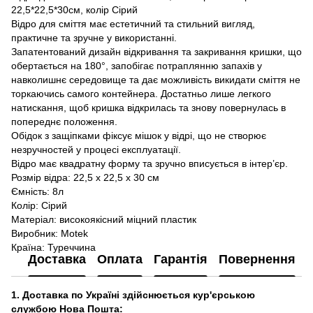
22,5*22,5*30см, колір Сірий
Відро для сміття має естетичний та стильний вигляд,
практичне та зручне у використанні.
Запатентований дизайн відкривання та закривання кришки, що
обертається на 180°, запобігає потраплянню запахів у
навколишнє середовище та дає можливість викидати сміття не
торкаючись самого контейнера. Достатньо лише легкого
натискання, щоб кришка відкрилась та знову повернулась в
попереднє положення.
Обідок з защіпками фіксує мішок у відрі, що не створює
незручностей у процесі експлуатації.
Відро має квадратну форму та зручно вписується в інтер’єр.
Розмір відра: 22,5 х 22,5 х 30 см
Ємність: 8л
Колір: Сірий
Матеріал: високоякісний міцний пластик
Виробник: Motek
Країна: Туреччина
Доставка
Оплата
Гарантія
Повернення
1. Доставка по Україні здійснюється кур'єрською
службою Нова Пошта: