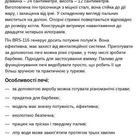
довжина – 24 сантиметри, висота – 12 сантиметрів.
Виготовлена піч-трісочниця з міцної сталі, вона стійка до дії
жару, і захищена від іржі. У складеному вигляді пальник
вміститься на долоні. Опорні стрижні повертаються відповідно
до розміру котла. Конструкція витримує навантаження до
двадцяти чотирьох кілограмів.
Піч BRS-116 генерує досить потужне полум'я. Вона
ефективна, має захист від вентиляційної системи. Приготувати
за допомогою печі можна різні страви, у тому числі зробити
барбекю. Підходить для застосування взимку. Паливо для
функціонування печі видобувати просто, що робить її ще
більш зручною та практичною у туризмі.
Особливості печі:
за допомогою виробу можна готувати різноманітні страви;
придатна для барбекю;
модель має значну потужність, ефективна;
екологічно безпечна;
працює на трісках і твердому паливі;
літр води може закип'ятити протягом трьох хвилин