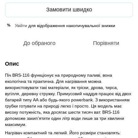
Замовити швидко
Увійти
для відображення накопичувальної знижки
%
До обраного
Порівняти
Опис
Піч BRS-116 функціонує на природному паливі, вона
екологічна та практична. Для нагрівання можна
використовувати такі матеріали, як тріски, дрова, тирса,
вугілля, деревну стружку. Примусовий наддув працює від двох
батарей типу АА або будь-якого powerbank. З використанням
грубки готувати на природі легко і просто. Ця модель має
високу потужність, яка досягає шести тисяч ват. BRS-116
допоможе закип'ятити один літр води лише за три хвилини
максимум.
Нагрівач компактний та легкий. Його розміри становлять: