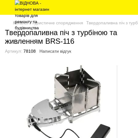
Каталог
Туристичне спорядження
Твердопаливна піч з тур
Твердопаливна піч з турбiною та
живленням BRS-116
Артикул:
78108
Написати відгук