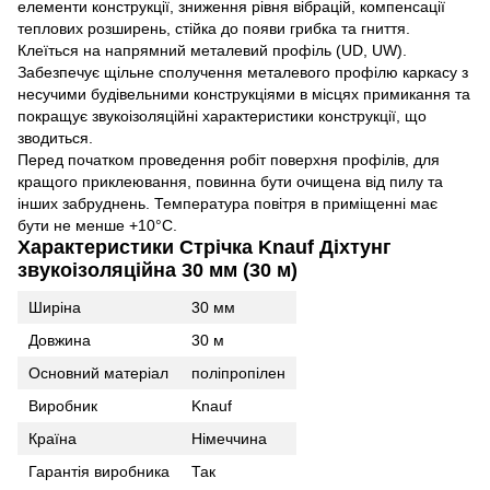
елементи конструкції, зниження рівня вібрацій, компенсації
теплових розширень, стійка до появи грибка та гниття.
Клеїться на напрямний металевий профіль (UD, UW).
Забезпечує щільне сполучення металевого профілю каркасу з
несучими будівельними конструкціями в місцях примикання та
покращує звукоізоляційні характеристики конструкції, що
зводиться.
Перед початком проведення робіт поверхня профілів, для
кращого приклеювання, повинна бути очищена від пилу та
інших забруднень. Температура повітря в приміщенні має
бути не менше +10°С.
Характеристики Стрічка Knauf Діхтунг
звукоізоляційна 30 мм (30 м)
Ширіна
30 мм
Довжина
30 м
Основний матеріал
поліпропілен
Виробник
Knauf
Країна
Німеччина
Гарантія виробника
Так