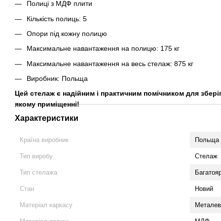
Полиці з МДФ плити
Кількість полиць: 5
Опори під кожну полицю
Максимальне навантаження на полицю: 175 кг
Максимальне навантаження на весь стелаж: 875 кг
Виробник: Польща
Цей стелаж є надійним і практичним помічником для збері
якому приміщенні!
Характеристики
Країна виробник
Польща
Тип виробу
Стелаж
Тип стелажа
Багатоя
Стан
Новий
Матеріал каркасу
Металеві