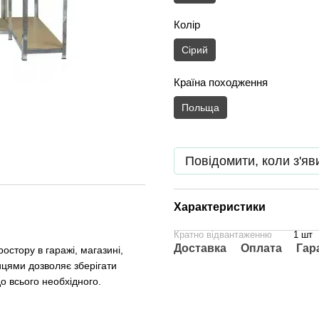
Колір
Сірий
Країна походження
Польща
Повідомити, коли з'яв
Характеристики
Кратно відвантаженню
1 шт
Доставка
Оплата
Гар
остору в гаражі, магазині,
лицями дозволяє зберігати
о всього необхідного.