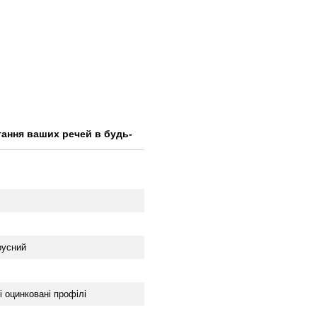
гання ваших речей в будь-
русний
 оцинковані профілі