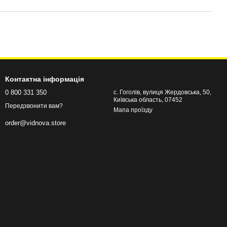
Контактна інформація
0 800 331 350
с. Гоголів, вулиця Жердовська, 50,
Київська область, 07452
Передзвонити вам?
Мапа проїзду
order@vidnova.store