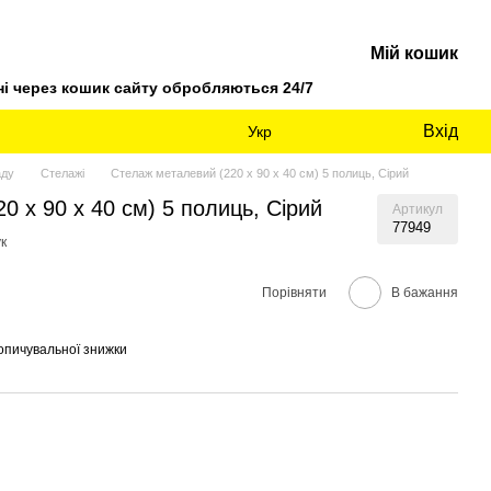
Мій кошик
 через кошик сайту обробляються 24/7
Вхід
Укр
аду
Стелажі
Стелаж металевий (220 х 90 х 40 см) 5 полиць, Сірий
0 х 90 х 40 см) 5 полиць, Сірий
Артикул
77949
к
Порівняти
В бажання
опичувальної знижки