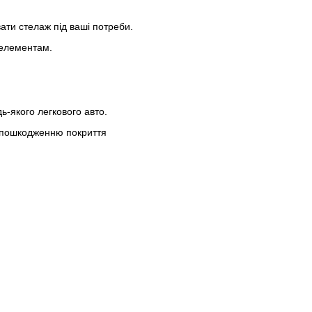
ати стелаж під ваші потреби.
 елементам.
ь-якого легкового авто.
ть пошкодженню покриття