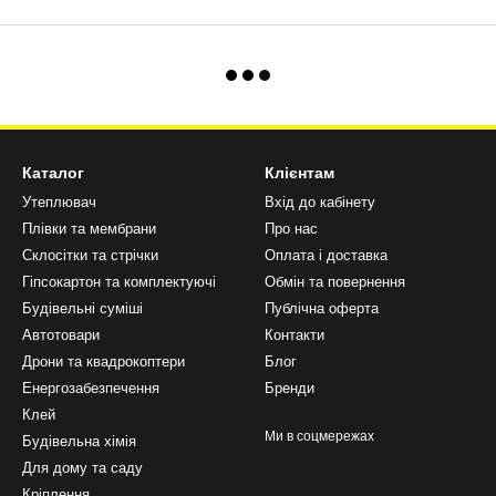
Каталог
Клієнтам
Утеплювач
Вхід до кабінету
Плівки та мембрани
Про нас
Склосітки та стрічки
Оплата і доставка
Гіпсокартон та комплектуючі
Обмін та повернення
Будівельні суміші
Публічна оферта
Автотовари
Контакти
Дрони та квадрокоптери
Блог
Енергозабезпечення
Бренди
Клей
Ми в соцмережах
Будівельна хімія
Для дому та саду
Кріплення