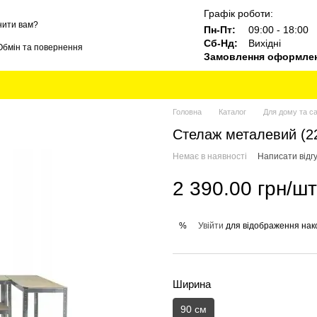
Графік роботи:
нити вам?
Пн-Пт:
09:00 - 18:00
Сб-Нд:
Вихідні
Обмін та повернення
Замовлення оформлені
Блог
Бренди
Головна
Каталог
Для дому та с
Стелаж металевий (22
Немає в наявності
Написати відгу
2 390.00 грн/шт
Увійти
для відображення нак
%
Ширина
90 см