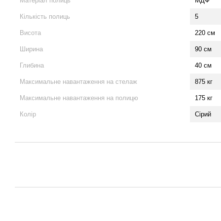
Матеріал полиць
МДФ
Кількість полиць
5
Висота
220 см
Ширина
90 см
Глибина
40 см
Максимальне навантаження на стелаж
875 кг
Максимальне навантаження на полицю
175 кг
Колір
Сірий