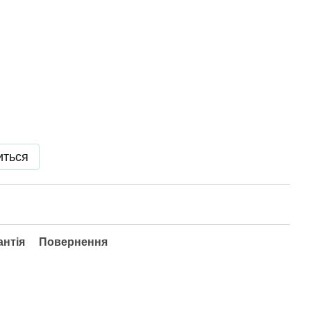
иться
антія
Повернення