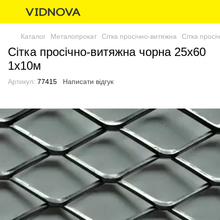
Каталог
Металопрокат
Сітка просічно-витяжна
Сітка прос
Сітка просічно-витяжна чорна 25х60
1х10м
Артикул:
77415
Написати відгук