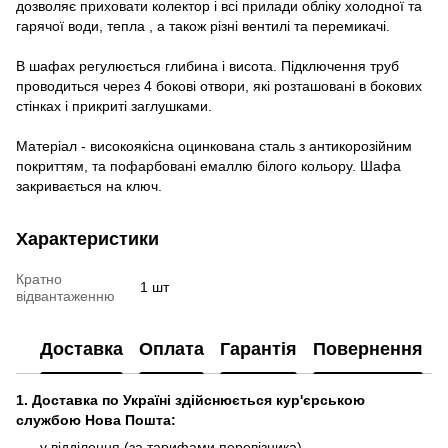
дозволяє приховати колектор і всі прилади обліку холодної та
гарячої води, тепла , а також різні вентилі та перемикачі.
В шафах регулюється глибина і висота. Підключення труб
проводиться через 4 бокові отвори, які розташовані в бокових
стінках і прикриті заглушками.
Матеріал - високоякісна оцинкована сталь з антикорозійним
покриттям, та пофарбовані емаллю білого кольору. Шафа
закривається на ключ.
Характеристики
Кратно
1 шт
відвантаженню
Доставка
Оплата
Гарантія
Повернення
1. Доставка по Україні здійснюється кур'єрською
службою Нова Пошта:
у відділення (за тарифами перевізника)