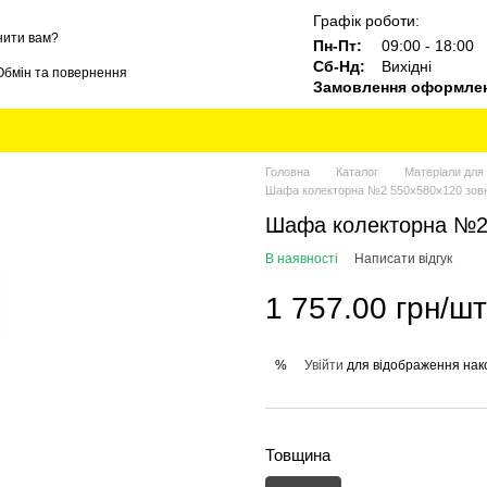
Графік роботи:
нити вам?
Пн-Пт:
09:00 - 18:00
Сб-Нд:
Вихідні
Обмін та повернення
Замовлення оформлені
Блог
Бренди
Головна
Каталог
Матеріали для 
Шафа колекторна №2 550х580х120 зов
Шафа колекторна №2
В наявності
Написати відгук
1 757.00 грн/шт
Увійти
для відображення нак
%
Товщина