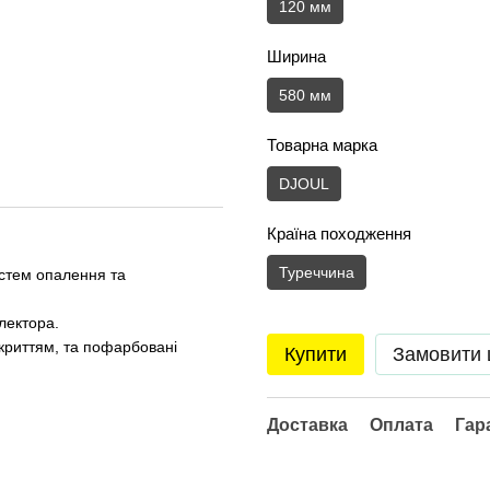
120 мм
Ширина
580 мм
Товарна марка
DJOUL
Країна походження
Туреччина
истем опалення та
лектора.
окриттям, та пофарбовані
Купити
Замовити
Доставка
Оплата
Гар