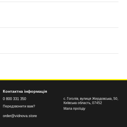
Контактна інформація
0 800 331 350
с. Гоголів, вулиця Жердовська, 50,
Київська область, 07452
Передзвонити вам?
Мапа проїзду
order@vidnova.store