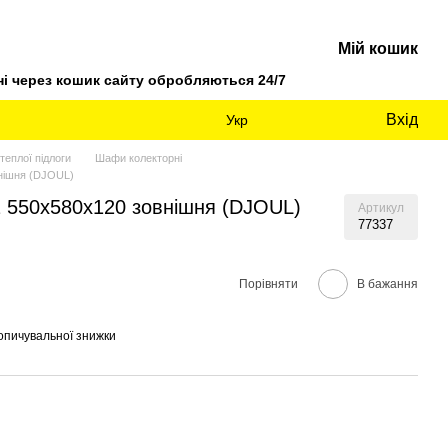
Мій кошик
 через кошик сайту обробляються 24/7
Вхід
Укр
теплої підлоги
Шафи колекторні
нішня (DJOUL)
 550х580х120 зовнішня (DJOUL)
Артикул
77337
Порівняти
В бажання
опичувальної знижки