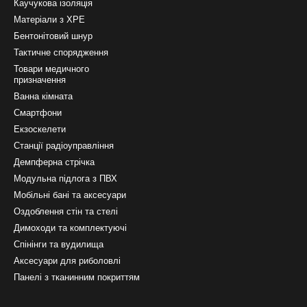
Каучукова ізоляція
Матеріали з ХРЕ
Бентонітовий шнур
Тактичне спорядження
Товари медичного
призначення
Ванна кімната
Смартфони
Екзоскелети
Станції радіоуправління
Демпферна стрічка
Модульна підлога з ПВХ
Мобільні бані та аксесуари
Оздоблення стін та стелі
Димоходи та комплектуючі
Спінінги та вудилища
Аксесуари для риболовлі
Панелі з тканинним покриттям