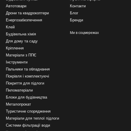
Автотовари
Контакти
Дрони та квадрокоптери
Блог
Енергозабезпечення
Бренди
Клей
Ми в соцмережах
Будівельна хімія
Для дому та саду
Кріплення
Матеріали з ППЄ
Інструменти
Пальники та обладнання
Покрівля і комплектуючі
Покриття для підлоги
Пиломатеріали
Блоки для будівництва
Металопрокат
Туристичне спорядження
Матеріали для теплої підлоги
Системи фільтрації води