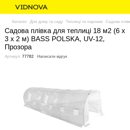
Каталог
Для дому та саду
Теплиці та парники
Садова плівк
Садова плівка для теплиці 18 м2 (6 х
3 х 2 м) BASS POLSKA, UV-12,
Прозора
Артикул:
77782
Написати відгук