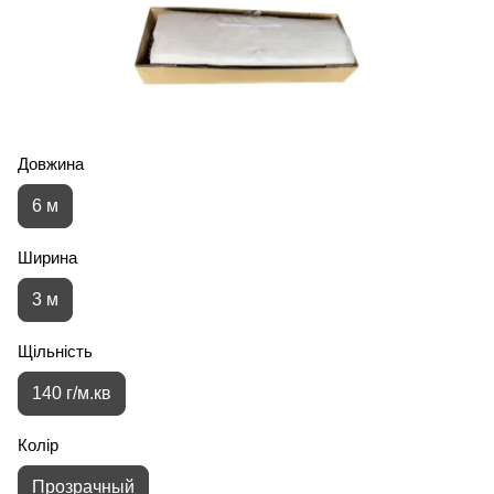
Довжина
6 м
Ширина
3 м
Щільність
140 г/м.кв
Колір
Прозрачный