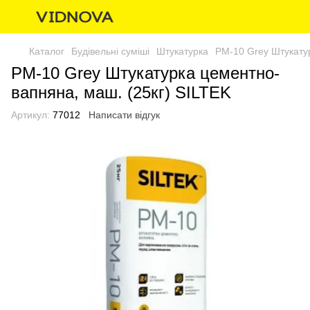
Каталог
Будівельні суміші
Штукатурка
РМ-10 Grey Штукатур
РМ-10 Grey Штукатурка цементно-
вапняна, маш. (25кг) SILTEK
Артикул:
77012
Написати відгук