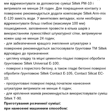
мм відремонтувати за допомогою суміші Siltek PМ-10 і
витримати не менше 24 годин. Для покращення контакту з
поверхнею рекомендується додати композицію Siltek Arm-mix
Е-120 замість води. У виняткових випадках, коли необхідно
відремонтувати більш глибокі (максимум 100 мм)
пошкодження, заповнення провести в кілька шарів з
використанням лужностійкої штукатурної сітки, витримуючи
кожен шар не менше 24 годин;
- для забезпечення кращого зчеплення штукатурки з
поверхнею рекомендується застосовувати ґрунтовки ТМ Siltek
відповідно до призначення:
- цегляну кладку та міцні цементно-піщані поверхні обробити
ґрунтовкою Siltek Universal E-100;
- поверхні з пористого бетону, а також гладкі бетонні поверхні
обробити ґрунтовкою Siltek Contact Е-105, Contact Silicat ЕC-
10;
- прогрунтовані поверхні перед початком нанесення
штукатурки витримати не менше 4 годин;
- для кріплення маяків рекомендується використовувати суміш
Siltek Т-90.
Приготування розчинної суміші:
при нанесенні машинним способом: