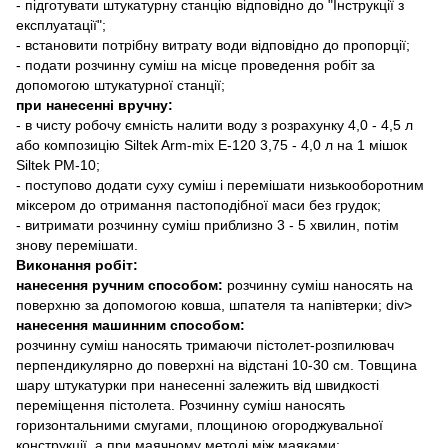
- підготувати штукатурну станцію відповідно до "Інструкції з
експлуатації";
- встановити потрібну витрату води відповідно до пропорції;
- подати розчинну суміш на місце проведення робіт за
допомогою штукатурної станції;
при нанесенні вручну:
- в чисту робочу ємність налити воду з розрахунку 4,0 - 4,5 л
або композицію Siltek Arm-mix Е-120 3,75 - 4,0 л на 1 мішок
Siltek РМ-10;
- поступово додати суху суміш і перемішати низькооборотним
міксером до отримання пастоподібної маси без грудок;
- витримати розчинну суміш приблизно 3 - 5 хвилин, потім
знову перемішати.
Виконання робіт:
нанесення ручним способом:
розчинну суміш наносять на
поверхню за допомогою ковша, шпателя та напівтерки; div>
нанесення машинним способом:
розчинну суміш наносять тримаючи пістолет-розпилювач
перпендикулярно до поверхні на відстані 10-30 см. Товщина
шару штукатурки при нанесенні залежить від швидкості
переміщення пістолета. Розчинну суміш наносять
горизонтальними смугами, площиною огороджувальної
конструкції, а при маячному методі між маяками;