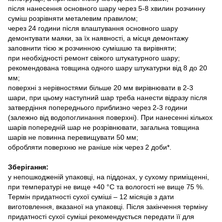
після нанесення основного шару через 5-8 хвилин розчинну
суміш розрівняти металевим правилом;
через 24 години після влаштування основного шару
демонтувати маяки, за їх наявності, а місця демонтажу
заповнити тією ж розчинною сумішшю та вирівняти;
при необхідності ремонт свіжого штукатурного шару;
рекомендована товщина одного шару штукатурки від 8 до 20
мм;
поверхні з нерівностями більше 20 мм вирівнювати в 2-3
шари, при цьому наступний шар треба нанести відразу після
затвердіння попереднього приблизно через 2-3 години
(залежно від водопоглинання поверхні). При нанесенні кількох
шарів попередній шар не розрівнювати, загальна товщина
шарів не повинна перевищувати 50 мм;
обробляти поверхню не раніше ніж через 2 доби*.
Зберігання:
у непошкодженій упаковці, на піддонах, у сухому приміщенні,
при температурі не вище +40 °С та вологості не вище 75 %.
Термін придатності сухої суміші – 12 місяців з дати
виготовлення, вказаної на упаковці. Після закінчення терміну
придатності сухої суміші рекомендується передати її для