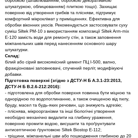
обробкою (шпаклюванням, обробкою декоративною
штукатуркою, облицюванням) плиткою тощо). Захищає
поверхню від утворення грибків та плісняви, підтримує
комфортний мікроклімат у приміщеннях. Ефективна для
обробки віконних укосів. Рекомендується застосовувати суху
суміш Siltek РМ-10 з використанням композиції Siltek Arm-mix
Е-120 замість води для ремонту стін, а також заповнення
міжпанельних швів перед нанесенням основного шару
штукатурки.
Склад:
білий або сірий високоякісний цемент ПЦ І-500, вапно,
фракціоновані заповнювачі, спучений перліт, модифікуючі
добавки.
Підготовка поверхні (згідно з ДСТУ-Н Б А.3.1-23:2013,
ДСТУ-Н Б В.2.6-212:2016):
- підготовлена для обробки поверхня повинна бути міцною та
однорідною по водопоглинанню, а також очищеною від пилу,
бруду, масел та будь-яких речовин, що знижують адгезію;
- пліснява, мікроорганізми та інші біологічні утворення
необхідно механічно видалити на глибину ураження,
поверхню промити водою, висушити та проґрунтувати
антисептичною ґрунтовкою Siltek Biostop E-112;
- тріщини, міжпанельні шви або пошкодження глибиною до 20