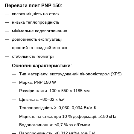
Переваги плит PNP 150:
висока міцність на стиск
низька теплопровідність
мінімальне водопоглинання
довговічність експлуатації
простий та швидкий монтаж
стабільність геометрії
Основні характеристики:
Тип матеріалу:
екструдований пінополістирол (XPS)
Марка:
PNP 150 W
Розміри плити:
100 × 550 × 1185 мм
Щільність:
~30–32 кг/м³
Теплопровідність λ:
0,030–0,034 Вт/м·К
Міцність на стиск при 10 % деформації:
≥150 кПа
Водопоглинання:
≤0,7 % за об’ємом
Паропроникність:
≤0,012 мг/(м·год·Па)