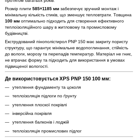
протягом багатьох років.
Розмір плити
585×1185 мм
забезпечує зручний монтаж і
мінімальну кількість стиків, що зменшує тепловтрати. Товщина
100
мм
оптимально підходить для створення ефективного
теплоізоляційного шару в житловому та промисловому
будівництві.
Екструдований пінополістирол PNP 150 має закриту пористу
структуру, що гарантує мінімальне водопоглинання, стійкість
до вологи, морозу та перепадів температур. Матеріал не гниє,
не втрачає форму та підходить для використання в умовах
підвищеної вологості.
Де використовується XPS PNP 150 100 мм:
утеплення фундаменту та цоколя
теплоізоляція підлоги по ґрунту
утеплення плоскої покрівлі
інверсійна покрівля
утеплення балконів і лоджій
теплоізоляція промислових підлог