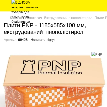
Каталог
Утеплювач
Екструдований пінополістирол
Плити P
Плити PNP - 1185х585х100 мм,
екструдований пінополістирол
Артикул:
99428
Написати відгук