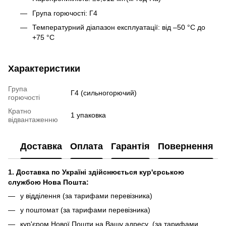
Група горючості:
Г4
Температурний діапазон експлуатації:
від –50 °C до
+75 °C
Характеристики
Група
Г4 (сильногорючий)
горючості
Кратно
1 упаковка
відвантаженню
Доставка
Оплата
Гарантія
Повернення
1. Доставка по Україні здійснюється кур'єрською
службою Нова Пошта:
у відділення (за тарифами перевізника)
у поштомат (за тарифами перевізника)
кур'єром Нової Пошти на Вашу адресу (за тарифами