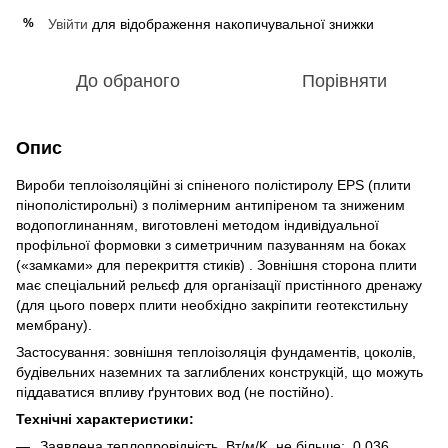
Увійти
для відображення накопичувальної знижки
%
До обраного
Порівняти
Опис
Вироби теплоізоляційні зі спіненого полістиролу EPS (плити
пінополістирольні) з полімерним антипіреном та зниженим
водопоглинанням, виготовлені методом індивідуальної
профільної формовки з симетричним пазуванням на боках
(«замками» для перекриття стиків) . Зовнішня сторона плити
має спеціальний рельєф для організації пристінного дренажу
(для цього поверх плити необхідно закріпити геотекстильну
мембрану).
Застосування: зовнішня теплоізоляція фундаментів, цоколів,
будівельних наземних та заглиблених конструкцій, що можуть
піддаватися впливу ґрунтових вод (не постійно).
Технічні характеристики:
Заявлена теплопровідність, Вт/м/K, не більше: 0,036