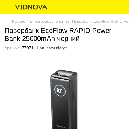
Каталог
Енергозабезпечення
Павербанк EcoFlow RAPID Po
Павербанк EcoFlow RAPID Power
Bank 25000mAh чорний
Артикул:
77971
Написати відгук