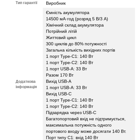
Тип гарантії
Виробник
Ємність акумулятора
14500 мА·год (розряд 5 В/3 А)
Хімічний склад акумулятора
Потрійний літій
Життєвий цикл
300 циклів до 80% потужності
Загальна кількість вихідних портів
1 порт Type-C1: 140 Вт
1 порт Type-C2: 140 Вт
1 порт USB-A: 33 Вт
Разом 170 Вт
Вихід USB-A
Додаткова
інформація
1 порт USB-A: 33 Вт
Вихід USB-C
1 порт Type-C1: 140 Вт
1 порт Type-C2: 140 Вт
Підзарядка через USB-C
Багатопортовий вхід не підтримується,
максимальна потужність одного
портового входу може досягати 140 Вт.
Порт типу C1: вхід 140 Вт