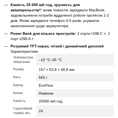
Ємність 25 000 мА·год, зручність для
авіаперельотів*:
може повністю заряджати MacBook,
задовольняючи потреби віддаленої роботи протягом 1-2
днів. Може заряджати телефон 4-5 разів, усуваючи
занепокоєння щодо акумулятора.
Power Bank для кількох пристроїв:
2 порти USB-C ×, 1
порт USB-A ×
Розумний TFT-екран, чіткий і динамічний дисплей
Характеристики
Температура
–10 °C–45 °C
зберігання
Розмір
157 × 53,8 × 48,8 мм
Вага
565 г
Бренд
EcoFlow
Іконки
Новинка
Ємність
25000 мА·год
Гарантійний
24
термін, міс.