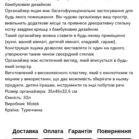
бамбуковим дизайном
Органайзер-ящик має багатофункціональне застосування для
будь якого помешкання. Він чудово організовує ваш простір,
вивільнить додаткове місце та привнесе декоративну стильну
нотку завдяки кришці з бамбуковим дизайном.
Такий органайзер можна ставити в будь-якому приміщенні
(кухні, ванній кімнаті, дитячій кімнаті, кладовій, гаражі).
Конструкція ящика дозволяє виставляти їх один на одного,
утворюючи таким чином своєрідний стелаж.
Органайзер має естетичний вигляд, який вписується в будь-
який інтер’єр.
Виготовлений з високоякісного пластику, який є екологічним та
міцним у використанні, що дає можливість зберігати в ньому
продукти, дитячі іграшки, інструменти та інші побутові речі.
Розмір органайзера: 35x46x32,5 см
Ємність: 33л
Виробник: Motek
Країна: Туреччина
Доставка
Оплата
Гарантія
Повернення