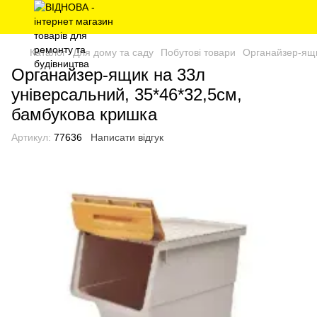
Каталог
Для дому та саду
Побутові товари
Органайзер-ящи
Органайзер-ящик на 33л
універсальний, 35*46*32,5см,
бамбукова кришка
Артикул:
77636
Написати відгук