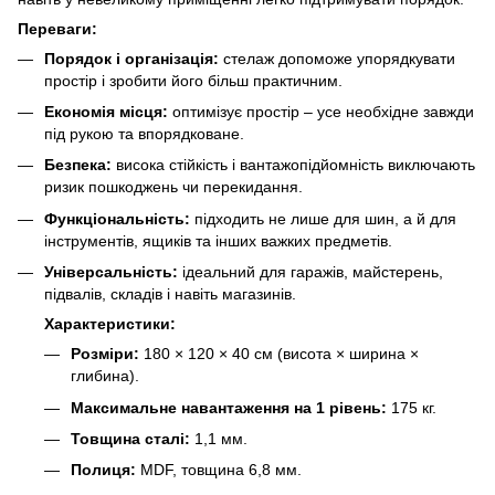
Переваги:
Порядок і організація:
стелаж допоможе упорядкувати
простір і зробити його більш практичним.
Економія місця:
оптимізує простір – усе необхідне завжди
під рукою та впорядковане.
Безпека:
висока стійкість і вантажопідйомність виключають
ризик пошкоджень чи перекидання.
Функціональність:
підходить не лише для шин, а й для
інструментів, ящиків та інших важких предметів.
Універсальність:
ідеальний для гаражів, майстерень,
підвалів, складів і навіть магазинів.
Характеристики:
Розміри:
180 × 120 × 40 см (висота × ширина ×
глибина).
Максимальне навантаження на 1 рівень:
175 кг.
Товщина сталі:
1,1 мм.
Полиця:
MDF, товщина 6,8 мм.