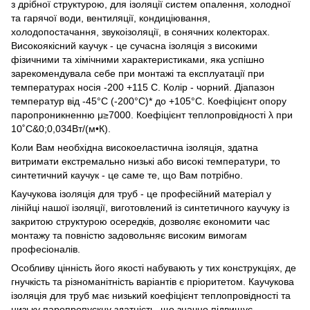
з дрібної структурою, для ізоляції систем опалення, холодної
та гарячої води, вентиляції, кондиціювання,
холодопостачання, звукоізоляції, в сонячних колекторах.
Високоякісний каучук - це сучасна ізоляція з високими
фізичними та хімічними характеристиками, яка успішно
зарекомендувала себе при монтажі та експлуатації при
температурах носія -200 +115 С. Колір - чорний. Діапазон
температур від -45°С (-200°С)* до +105°С. Коефіцієнт опору
паропроникненню μ≥7000. Коефіцієнт теплопровідності λ при
10˚С&0;0,034Вт/(м•К).
Коли Вам необхідна високоеластична ізоляція, здатна
витримати екстремально низькі або високі температури, то
синтетичний каучук - це саме те, що Вам потрібно.
Каучукова ізоляція для труб - це професійний матеріал у
лінійці нашої ізоляції, виготовлений із синтетичного каучуку із
закритою структурою осередків, дозволяє економити час
монтажу та повністю задовольняє високим вимогам
професіоналів.
Особливу цінність його якості набувають у тих конструкціях, де
гнучкість та різноманітність варіантів є пріоритетом. Каучукова
ізоляція для труб має низький коефіцієнт теплопровідності та
низьку паропропускну здатність, що значно підвищує