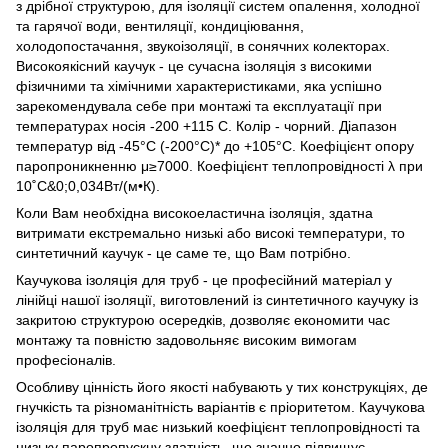
з дрібної структурою, для ізоляції систем опалення, холодної
та гарячої води, вентиляції, кондиціювання,
холодопостачання, звукоізоляції, в сонячних колекторах.
Високоякісний каучук - це сучасна ізоляція з високими
фізичними та хімічними характеристиками, яка успішно
зарекомендувала себе при монтажі та експлуатації при
температурах носія -200 +115 С. Колір - чорний. Діапазон
температур від -45°С (-200°С)* до +105°С. Коефіцієнт опору
паропроникненню μ≥7000. Коефіцієнт теплопровідності λ при
10˚С&0;0,034Вт/(м•К).
Коли Вам необхідна високоеластична ізоляція, здатна
витримати екстремально низькі або високі температури, то
синтетичний каучук - це саме те, що Вам потрібно.
Каучукова ізоляція для труб - це професійний матеріал у
лінійці нашої ізоляції, виготовлений із синтетичного каучуку із
закритою структурою осередків, дозволяє економити час
монтажу та повністю задовольняє високим вимогам
професіоналів.
Особливу цінність його якості набувають у тих конструкціях, де
гнучкість та різноманітність варіантів є пріоритетом. Каучукова
ізоляція для труб має низький коефіцієнт теплопровідності та
низьку паропропускну здатність, що значно підвищує