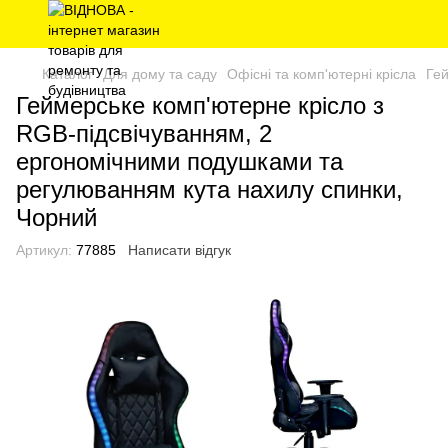
Каталог
Для дому та саду
Офісні та комп'ютерні крісла
Гей
Геймерське комп'ютерне крісло з
RGB-підсвічуванням, 2
ергономічними подушками та
регулюванням кута нахилу спинки,
Чорний
Артикул:
77885
Написати відгук