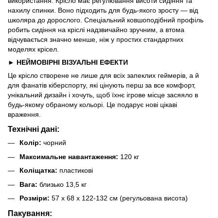
використання. Крісло має регулювання висоти сидіння та
нахилу спинки. Воно підходить для будь-якого зросту — від
школяра до дорослого. Спеціальний ковшоподібний профіль
робить сидіння на кріслі надзвичайно зручним, а втома
відчувається значно менше, ніж у простих стандартних
моделях крісел.
► НЕЙМОВІРНІ ВІЗУАЛЬНІ ЕФЕКТИ
Це крісло створене не лише для всіх запеклих геймерів, а й
для фанатів кіберспорту, які цінують перш за все комфорт,
унікальний дизайн і хочуть, щоб їхнє ігрове місце засяяло в
будь-якому обраному кольорі. Це подарує нові цікаві
враження.
Технічні дані:
Колір:
чорний
Максимальне навантаження:
120 кг
Коліщатка:
пластикові
Вага:
близько 13,5 кг
Розміри:
57 x 68 x 122-132 см (регульована висота)
Пакування: