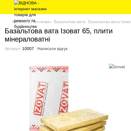
Каталог
Утеплювач
Базальтова вата
Базальтова вата Ізова
Базальтова вата Ізоват 65, плити
мінераловатні
Артикул:
10007
Написати відгук