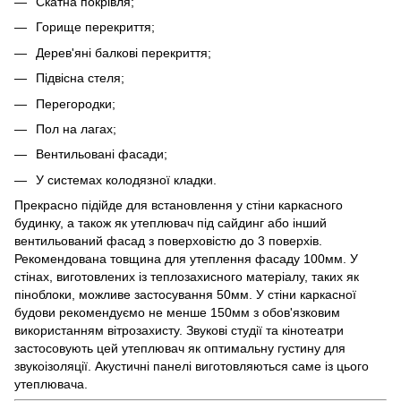
Скатна покрівля;
Горище перекриття;
Дерев'яні балкові перекриття;
Підвісна стеля;
Перегородки;
Пол на лагах;
Вентильовані фасади;
У системах колодязної кладки.
Прекрасно підійде для встановлення у стіни каркасного
будинку, а також як утеплювач під сайдинг або інший
вентильований фасад з поверховістю до 3 поверхів.
Рекомендована товщина для утеплення фасаду 100мм. У
стінах, виготовлених із теплозахисного матеріалу, таких як
піноблоки, можливе застосування 50мм. У стіни каркасної
будови рекомендуємо не менше 150мм з обов'язковим
використанням вітрозахисту. Звукові студії та кінотеатри
застосовують цей утеплювач як оптимальну густину для
звукоізоляції. Акустичні панелі виготовляються саме із цього
утеплювача.