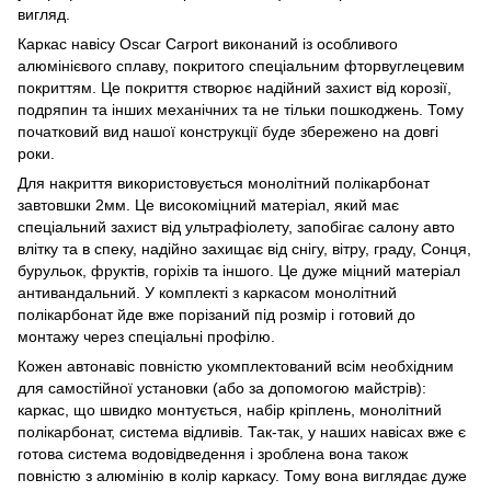
вигляд.
Каркас навісу Oscar Carport виконаний із особливого
алюмінієвого сплаву, покритого спеціальним фторвуглецевим
покриттям. Це покриття створює надійний захист від корозії,
подряпин та інших механічних та не тільки пошкоджень. Тому
початковий вид нашої конструкції буде збережено на довгі
роки.
Для накриття використовується монолітний полікарбонат
завтовшки 2мм. Це високоміцний матеріал, який має
спеціальний захист від ультрафіолету, запобігає салону авто
влітку та в спеку, надійно захищає від снігу, вітру, граду, Сонця,
бурульок, фруктів, горіхів та іншого. Це дуже міцний матеріал
антивандальний. У комплекті з каркасом монолітний
полікарбонат йде вже порізаний під розмір і готовий до
монтажу через спеціальні профілю.
Кожен автонавіс повністю укомплектований всім необхідним
для самостійної установки (або за допомогою майстрів):
каркас, що швидко монтується, набір кріплень, монолітний
полікарбонат, система відливів. Так-так, у наших навісах вже є
готова система водовідведення і зроблена вона також
повністю з алюмінію в колір каркасу. Тому вона виглядає дуже