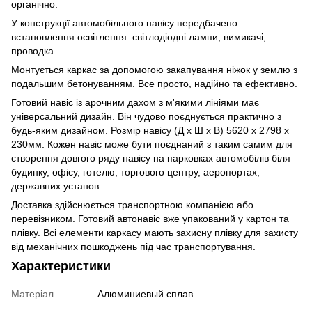
органічно.
У конструкції автомобільного навісу передбачено
встановлення освітлення: світлодіодні лампи, вимикачі,
проводка.
Монтується каркас за допомогою закапування ніжок у землю з
подальшим бетонуванням. Все просто, надійно та ефективно.
Готовий навіс із арочним дахом з м'якими лініями має
універсальний дизайн. Він чудово поєднується практично з
будь-яким дизайном. Розмір навісу (Д х Ш х В) 5620 х 2798 х
230мм. Кожен навіс може бути поєднаний з таким самим для
створення довгого ряду навісу на парковках автомобілів біля
будинку, офісу, готелю, торгового центру, аеропортах,
державних установ.
Доставка здійснюється транспортною компанією або
перевізником. Готовий автонавіс вже упакований у картон та
плівку. Всі елементи каркасу мають захисну плівку для захисту
від механічних пошкоджень під час транспортування.
Характеристики
Матеріал
Алюминиевый сплав