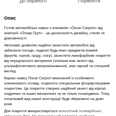
До обраного
Порівняти
Опис
Готові автомобільні навіси з алюмінію «Oscar Carport» від
компанії «Оскар Груп» - це досконалість дизайну, стилю та
довговічності.
Автонавіс дозволяє надійно захистити автомобіль від
забаганок погоди, падіння будь-яких предметів (камей,
фруктів, горіхів, граду, снігу), захистити лакофарбове покриття
від передчасного вигоряння (оскільки має захист від
ультрафіолетового випромінювання), має гарний та стильний
вигляд.
Каркас навісу Oscar Carport виконаний із особливого
алюмінієвого сплаву, покритого спеціальним фторвуглецевим
покриттям. Це покриття створює надійний захист від корозії,
подряпин та інших механічних та не тільки пошкоджень. Тому
початковий вид нашої конструкції буде збережено на довгі
роки.
Для покриття використовується
монолітний полікарбонат
товщиною 2мм. Це високоміцний матеріал, який має