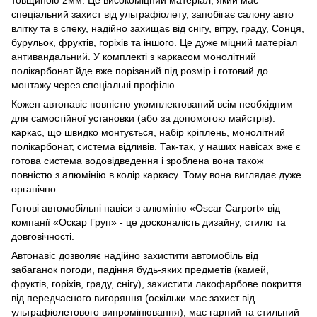
спеціальний захист від ультрафіолету, запобігає салону авто
влітку та в спеку, надійно захищає від снігу, вітру, граду, Сонця,
бурульок, фруктів, горіхів та іншого. Це дуже міцний матеріал
антивандальний. У комплекті з каркасом монолітний
полікарбонат йде вже порізаний під розмір і готовий до
монтажу через спеціальні профілю.
Кожен автонавіс повністю укомплектований всім необхідним
для самостійної установки (або за допомогою майстрів):
каркас, що швидко монтується, набір кріплень, монолітний
полікарбонат, система відливів. Так-так, у наших навісах вже є
готова система водовідведення і зроблена вона також
повністю з алюмінію в колір каркасу. Тому вона виглядає дуже
органічно.
Готові автомобільні навіси з алюмінію «Oscar Carport» від
компанії «Оскар Груп» - це досконалість дизайну, стилю та
довговічності.
Автонавіс дозволяє надійно захистити автомобіль від
забаганок погоди, падіння будь-яких предметів (камей,
фруктів, горіхів, граду, снігу), захистити лакофарбове покриття
від передчасного вигоряння (оскільки має захист від
ультрафіолетового випромінювання), має гарний та стильний