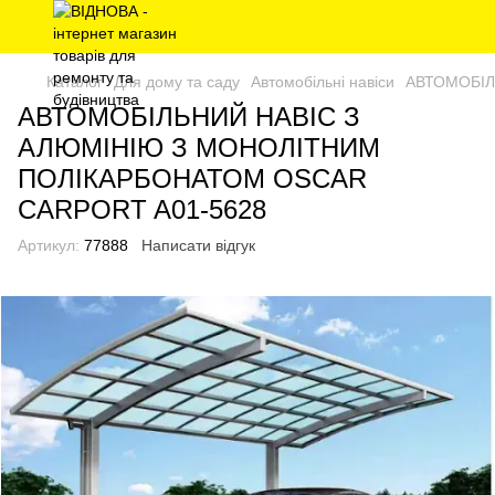
Каталог
Для дому та саду
Автомобільні навіси
АВТОМОБІЛ
АВТОМОБІЛЬНИЙ НАВІС З
АЛЮМІНІЮ З МОНОЛІТНИМ
ПОЛІКАРБОНАТОМ OSCAR
CARPORT A01-5628
Артикул:
77888
Написати відгук