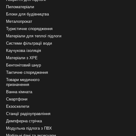
Пиломатеріали
Блоки для будівництва
Металопрокат
Туристичне спорядження
Матеріали для теплої підлоги
Системи фільтрації води
Каучукова ізоляція
Матеріали з ХРЕ
Бентонітовий шнур
Тактичне спорядження
Товари медичного
призначення
Ванна кімната
Смартфони
Екзоскелети
Станції радіоуправління
Демпферна стрічка
Модульна підлога з ПВХ
Мобільні бані та аксесуари