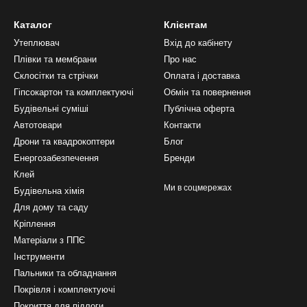
Каталог
Клієнтам
Утеплювач
Вхід до кабінету
Плівки та мембрани
Про нас
Склосітки та стрічки
Оплата і доставка
Гіпсокартон та комплектуючі
Обмін та повернення
Будівельні суміші
Публічна оферта
Автотовари
Контакти
Дрони та квадрокоптери
Блог
Енергозабезпечення
Бренди
Клей
Ми в соцмережах
Будівельна хімія
Для дому та саду
Кріплення
Матеріали з ППЄ
Інструменти
Пальники та обладнання
Покрівля і комплектуючі
Покриття для підлоги