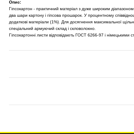
Опис:
Гіпсокартон - практичний матеріал з дуже широким діапазоном 
два шари картону і гіпсова прошарок. У процентному співвіднош
додаткові матеріали (1%). Для досягнення максимальної щільно
спеціальний армуючий склад і скловолокно.
Гіпсокартонні листи відповідають ГОСТ 6266-97 і німецькими с