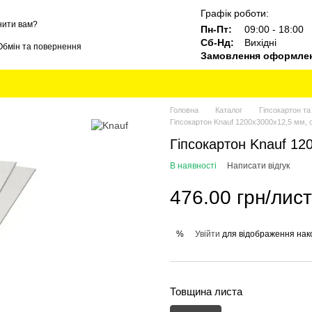
Графік роботи:
нити вам?
Пн-Пт:
09:00 - 18:00
Сб-Нд:
Вихідні
Обмін та повернення
Замовлення оформлені
Блог
Бренди
Головна
Каталог
Гіпсокартон т
Гіпсокартон Knauf 1200х3000х12,5 мм, с
Гіпсокартон Knauf 120
В наявності
Написати відгук
476.00 грн/лист
Увійти
для відображення нак
%
Товщина листа