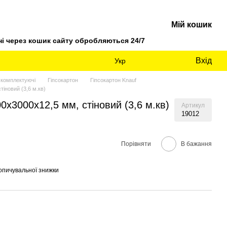
Мій кошик
 через кошик сайту обробляються 24/7
Вхід
Укр
а комплектуючі
Гіпсокартон
Гіпсокартон Knauf
тіновий (3,6 м.кв)
0х3000х12,5 мм, стіновий (3,6 м.кв)
Артикул
19012
Порівняти
В бажання
опичувальної знижки