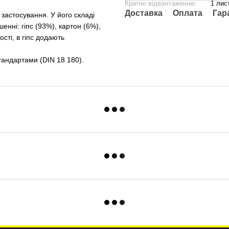
Кратно відвантаженню
1 лис
Доставка
Оплата
Гар
застосування. У його складі
енні: гіпс (93%), картон (6%),
сті, в гіпс додають
тандартами (DIN 18 180).