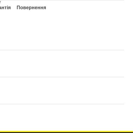
т
антія
Повернення